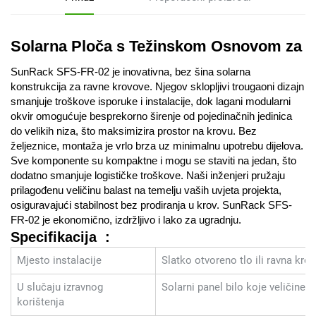
Solarna Ploča s Težinskom Osnovom za Ra
SunRack SFS-FR-02 je inovativna, bez šina solarna
konstrukcija za ravne krovove. Njegov sklopljivi trougaoni dizajn
smanjuje troškove isporuke i instalacije, dok lagani modularni
okvir omogućuje besprekorno širenje od pojedinačnih jedinica
do velikih niza, što maksimizira prostor na krovu. Bez
željeznice, montaža je vrlo brza uz minimalnu upotrebu dijelova.
Sve komponente su kompaktne i mogu se staviti na jedan, što
dodatno smanjuje logističke troškove. Naši inženjeri pružaju
prilagođenu veličinu balast na temelju vaših uvjeta projekta,
osiguravajući stabilnost bez prodiranja u krov. SunRack SFS-
FR-02 je ekonomično, izdržljivo i lako za ugradnju.
Specifikacija
:
Mjesto instalacije
Slatko otvoreno tlo ili ravna krov
U slučaju izravnog
Solarni panel bilo koje veličine
korištenja