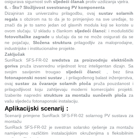
osigurava sigurnost svih
sljedeći članak
protiv uzdizanja vjetra.
6. - Što? Složljivost svestranog PV komponenta
Dizajniran za univerzalnu prilagodbu, ovaj
sustav solarnih
regala
s obzirom na to da je to primjenjivo na sve uređaje, to
znači da je to samo jedan od glavnih modula koji se koriste u
ovom slučaju. U skladu s člankom
sljedeći članci:
i modulistički
fotovoltačke zagrade
u slučaju da se ne može osigurati da se
ne pojačaju,
Složena struktura
prilagodljiv za maloprodajne,
industrijske i institucionalne projekte.
Zaključak
SunRack SFS-FR-02
sredstva za proizvodnju električnih
goriva
pruža izvanrednu vrijednost kroz inteligentan dizajn. Sa
svojim savijenim trougao
sljedeći članci:
, bez šina
fotonaponski nosni sustav
, i prilagođenog balast inženjerstva,
ovaj
sustav za čvaranje solarnih ploča
pruža pouzdanost i
prilagodljivost koju zahtijevaju moderni komercijalni projekti.
Izaberite napredni
strukture za montažu sunčevih ploča
za
vašu sljedeću fotonaponski instalaciju.
Aplikacijski scenarij：
Scenariji primjene SunRack SFS-FR-02 solarnog PV sustava za
montažu
SunRack SFS-FR-02 je svestran solarsko rješenje za montažu
namijenjeno različitim instalacijskim okruženjima s fleksibilnim