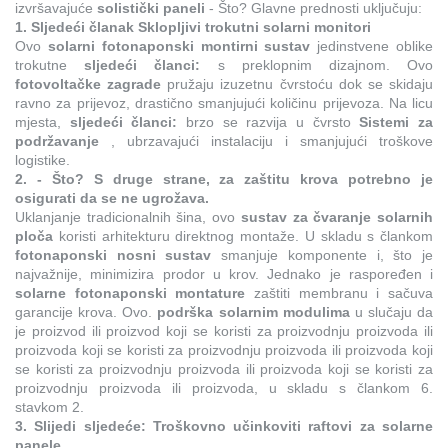
izvršavajuće
solistički paneli
- Što? Glavne prednosti uključuju:
1. Sljedeći članak Sklopljivi trokutni solarni monitori
Ovo
solarni fotonaponski montirni sustav
jedinstvene oblike
trokutne
sljedeći članci:
s preklopnim dizajnom. Ovo
fotovoltačke zagrade
pružaju izuzetnu čvrstoću dok se skidaju
ravno za prijevoz, drastično smanjujući količinu prijevoza. Na licu
mjesta,
sljedeći članci:
brzo se razvija u čvrsto
Sistemi za
podržavanje
, ubrzavajući instalaciju i smanjujući troškove
logistike.
2. - Što? S druge strane, za zaštitu krova potrebno je
osigurati da se ne ugrožava.
Uklanjanje tradicionalnih šina, ovo
sustav za čvaranje solarnih
ploča
koristi arhitekturu direktnog montaže. U skladu s člankom
fotonaponski nosni sustav
smanjuje komponente i, što je
najvažnije, minimizira prodor u krov. Jednako je raspoređen i
solarne fotonaponski montature
zaštiti membranu i sačuva
garancije krova. Ovo.
podrška solarnim modulima
u slučaju da
je proizvod ili proizvod koji se koristi za proizvodnju proizvoda ili
proizvoda koji se koristi za proizvodnju proizvoda ili proizvoda koji
se koristi za proizvodnju proizvoda ili proizvoda koji se koristi za
proizvodnju proizvoda ili proizvoda, u skladu s člankom 6.
stavkom 2.
3. Slijedi sljedeće: Troškovno učinkoviti raftovi za solarne
panele