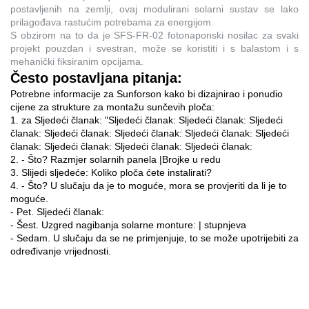
postavljenih na zemlji, ovaj modulirani solarni sustav se lako
prilagođava rastućim potrebama za energijom.
S obzirom na to da je SFS-FR-02 fotonaponski nosilac za svaki
projekt pouzdan i svestran, može se koristiti i s balastom i s
mehanički fiksiranim opcijama.
Često postavljana pitanja:
Potrebne informacije za Sunforson kako bi dizajnirao i ponudio
cijene za strukture za montažu sunčevih ploča:
1. za Sljedeći članak: "Sljedeći članak: Sljedeći članak: Sljedeći
članak: Sljedeći članak: Sljedeći članak: Sljedeći članak: Sljedeći
članak: Sljedeći članak: Sljedeći članak: Sljedeći članak:
2. - Što? Razmjer solarnih panela |Brojke u redu
3. Slijedi sljedeće: Koliko ploča ćete instalirati?
4. - Što? U slučaju da je to moguće, mora se provjeriti da li je to
moguće.
- Pet. Sljedeći članak:
- Šest. Uzgred nagibanja solarne monture: | stupnjeva
- Sedam. U slučaju da se ne primjenjuje, to se može upotrijebiti za
određivanje vrijednosti.