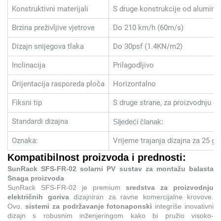
Konstruktivni materijali
S druge konstrukcije od alumini
Brzina preživljive vjetrove
Do 210 km/h (60m/s)
Dizajn snijegova tlaka
Do 30psf (1.4KN/m2)
Inclinacija
Prilagodljivo
Orijentacija rasporeda ploča
Horizontalno
Fiksni tip
S druge strane, za proizvodnju e
Standardi dizajna
Sljedeći članak:
Oznaka:
Vrijeme trajanja dizajna za 25 go
Kompatibilnost proizvoda i prednosti:
SunRack SFS-FR-02 solarni PV sustav za montažu balasta
Snaga proizvoda
SunRack SFS-FR-02 je premium
sredstva za proizvodnju
električnih goriva
dizajniran za ravne komercijalne krovove.
Ovo.
sistemi za podržavanje fotonaponski
integriše inovativni
dizajn s robusnim inženjeringom kako bi pružio visoko-