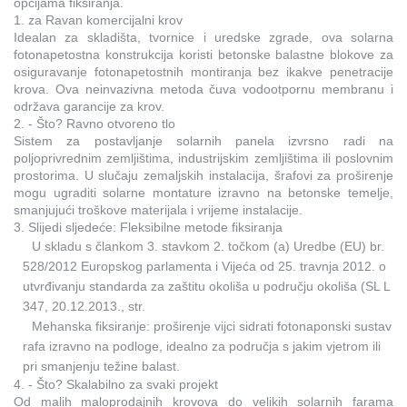
opcijama fiksiranja.
1. za Ravan komercijalni krov
Idealan za skladišta, tvornice i uredske zgrade, ova solarna
fotonapetostna konstrukcija koristi betonske balastne blokove za
osiguravanje fotonapetostnih montiranja bez ikakve penetracije
krova. Ova neinvazivna metoda čuva vodootpornu membranu i
održava garancije za krov.
2. - Što? Ravno otvoreno tlo
Sistem za postavljanje solarnih panela izvrsno radi na
poljoprivrednim zemljištima, industrijskim zemljištima ili poslovnim
prostorima. U slučaju zemaljskih instalacija, šrafovi za proširenje
mogu ugraditi solarne montature izravno na betonske temelje,
smanjujući troškove materijala i vrijeme instalacije.
3. Slijedi sljedeće: Fleksibilne metode fiksiranja
U skladu s člankom 3. stavkom 2. točkom (a) Uredbe (EU) br.
528/2012 Europskog parlamenta i Vijeća od 25. travnja 2012. o
utvrđivanju standarda za zaštitu okoliša u području okoliša (SL L
347, 20.12.2013., str.
Mehanska fiksiranje: proširenje vijci sidrati fotonaponski sustav
rafa izravno na podloge, idealno za područja s jakim vjetrom ili
pri smanjenju težine balast.
4. - Što? Skalabilno za svaki projekt
Od malih maloprodajnih krovova do velikih solarnih farama