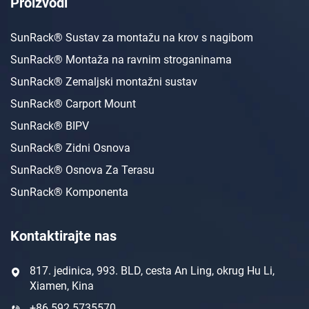
Proizvodi
SunRack® Sustav za montažu na krov s nagibom
SunRack® Montaža na ravnim stroganinama
SunRack® Zemaljski montažni sustav
SunRack® Carport Mount
SunRack® BIPV
SunRack® Zidni Osnova
SunRack® Osnova Za Terasu
SunRack® Komponenta
Kontaktirajte nas
817. jedinica, 993. BLD, cesta An Ling, okrug Hu Li,
Xiamen, Kina
+86 592 5735570