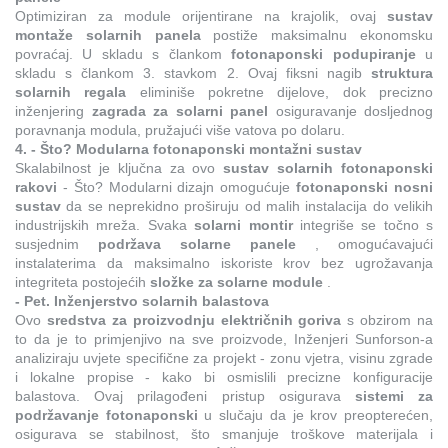
Optimiziran za module orijentirane na krajolik, ovaj
sustav
montaže solarnih panela
postiže maksimalnu ekonomsku
povraćaj. U skladu s člankom
fotonaponski podupiranje
u
skladu s člankom 3. stavkom 2. Ovaj fiksni nagib
struktura
solarnih regala
eliminiše pokretne dijelove, dok precizno
inženjering
zagrada za solarni panel
osiguravanje dosljednog
poravnanja modula, pružajući više vatova po dolaru.
4. - Što? Modularna fotonaponski montažni sustav
Skalabilnost je ključna za ovo
sustav solarnih fotonaponski
rakovi
- Što? Modularni dizajn omogućuje
fotonaponski nosni
sustav
da se neprekidno proširuju od malih instalacija do velikih
industrijskih mreža. Svaka
solarni montir
integriše se točno s
susjednim
podržava solarne panele
, omogućavajući
instalaterima da maksimalno iskoriste krov bez ugrožavanja
integriteta postojećih
složke za solarne module
.
- Pet. Inženjerstvo solarnih balastova
Ovo
sredstva za proizvodnju električnih goriva
s obzirom na
to da je to primjenjivo na sve proizvode, Inženjeri Sunforson-a
analiziraju uvjete specifične za projekt - zonu vjetra, visinu zgrade
i lokalne propise - kako bi osmislili precizne konfiguracije
balastova. Ovaj prilagođeni pristup osigurava
sistemi za
podržavanje fotonaponski
u slučaju da je krov preopterećen,
osigurava se stabilnost, što smanjuje troškove materijala i