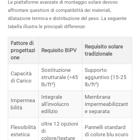
Le piattaforme avanzate di montaggio solare devono
affrontare questioni di compatibilità dei materiali,
dilatazione termica e distribuzione del peso. La seguente
tabella illustra le principali differenze:
Fattore di
Requisito solare
progettazi
Requisito BIPV
tradizionale
one
Sostituzione
Supporto
Capacità
strutturale (>45
aggiuntivo (15-25
di Carico
lb/ft²)
lb/ft²)
Integrale
Membrana
Impermea
all'involucro
impermeabilizzant
bilità
edilizio
e separata
oltre 12 opzioni
Flessibilità
Pannelli standard
di
estetica
di colore blu scuro
colore/texture