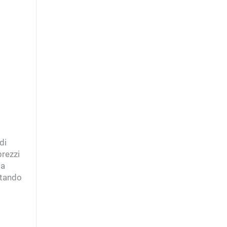
di
prezzi
ia
ttando