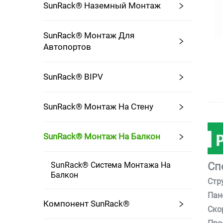
SunRack® Наземный Монтаж
SunRack® Монтаж Для
Автопортов
SunRack® BIPV
SunRack® Монтаж На Стену
SunRack® Монтаж На Балкон
Сп
SunRack® Система Монтажа На
Балкон
Стр
Пан
Компонент SunRack®
Ско