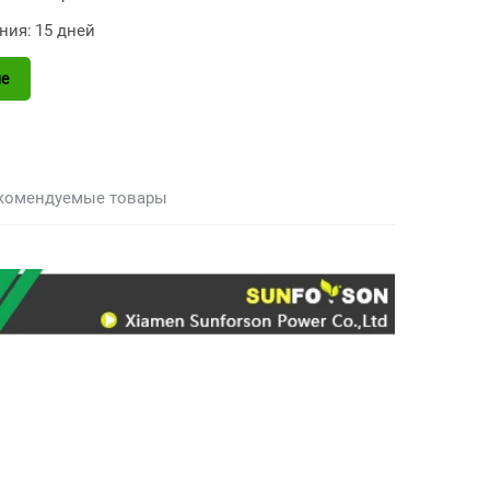
ния:
15 дней
е
комендуемые товары