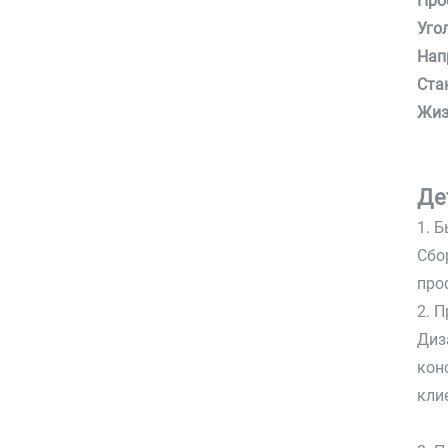
Про
Уго
Нап
Ста
Жи
Де
1. 
Сбо
про
2. 
Диз
кон
кли