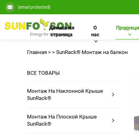
[email protected]
Домашняя
О
Продукци
страница
нас
Главная >
>
SunRack® Монтаж на балкон
ВСЕ ТОВАРЫ
Монтаж На Наклонной Крыше
SunRack®
Монтаж На Плоской Крыше
SunRack®