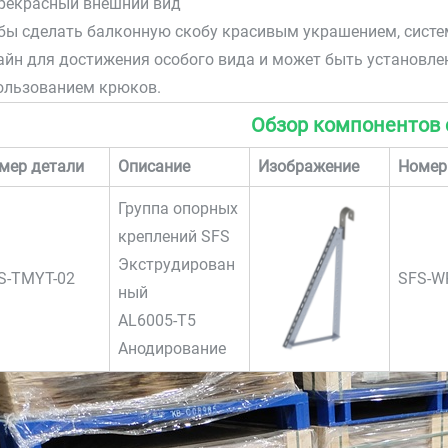
Прекрасный внешний вид
бы сделать балконную скобу красивым украшением, систе
айн для достижения особого вида и может быть установлен
ользованием крюков.
Обзор компонентов
мер детали
Описание
Изображение
Номер
Группа опорных
креплений SFS
Экструдирован
S-TMYT-02
SFS-W
ный
AL6005-T5
Анодирование