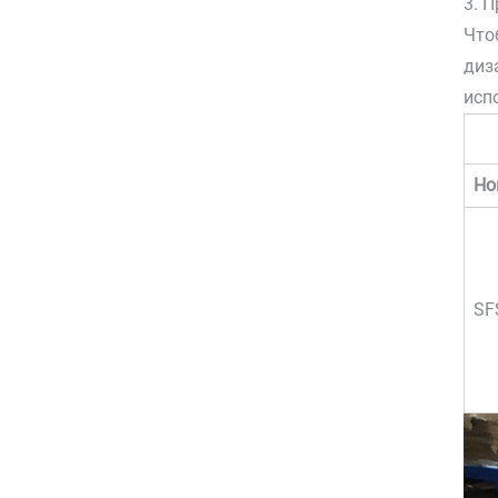
3. 
Что
диз
исп
Но
SF