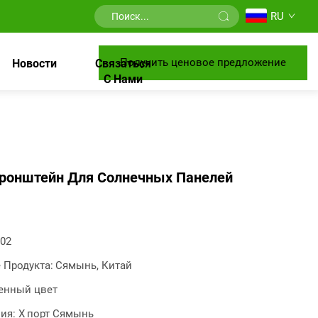
RU
Получить ценовое предложение
Новости
Связаться
С Нами
Кронштейн Для Солнечных Панелей
-02
 Продукта:
Сямынь, Китай
енный цвет
ия: X
порт Сямынь