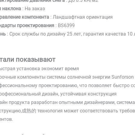
ектирование давления снега
: До 0.5 кН/м2
л наклона
: На заказ
равление компонента
: Ландшафтная ориентация
ндарты проектирования
: BS6399
знь
: Срок службы по дизайну 25 лет, гарантия качества 10 
тали показывают
Быстрая установка экономит время
рочные компоненты системы солнечной энергии Sunforson 
фессиональному проектированию, что позволяет быстро соб
Профессиональный дизайн, устойчивая конструкция
айн продукта разработан опытными дизайнерами, система
струкцию,成熟的 технология может соответствовать требов
ентов.