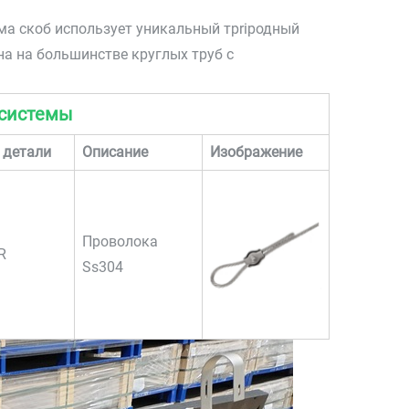
ма скоб использует уникальный трripодный
а на большинстве круглых труб с
 системы
 детали
Описание
Изображение
Проволока
R
Ss304