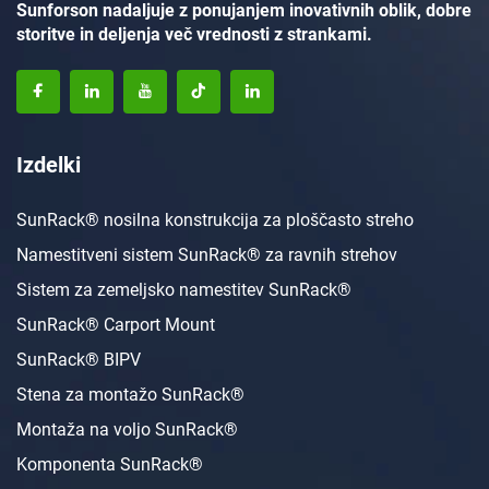
Sunforson nadaljuje z ponujanjem inovativnih oblik, dobre
storitve in deljenja več vrednosti z strankami.
Izdelki
SunRack® nosilna konstrukcija za ploščasto streho
Namestitveni sistem SunRack® za ravnih strehov
Sistem za zemeljsko namestitev SunRack®
SunRack® Carport Mount
SunRack® BIPV
Stena za montažo SunRack®
Montaža na voljo SunRack®
Komponenta SunRack®