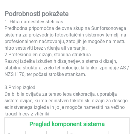
Podrobnosti pokažete
1. Hitra namestitev šteti čas
Predhodna pripomočna delovna skupina Sunforsonovega
sistema za proizvodnjo fotovoltaičnih sistemov temelji na
profesionalnem načrtovanju, zato jih je mogoče na mestu
hitro sestaviti brez vrtlenja ali varsanja.
2.Profesionalen dizajn, stabilna struktura
Razvoj izdelka izkušenih dizajnerjev, sistemski dizajn,
stabilna struktura, zrelo tehnologijo, ki lahko izpolnjuje AS /
NZS1170, ter počasi stroške strankam.
3.Prelep izgled
Da bi bila ovijača za teraso lepa dekoracija, uporablja
sistem ovijač, ki ima edinstven trikotniški dizajn za dosego
edinstvenega izgleda in jo je mogoče namestiti na večino
krogelih cev z vtičniki.
Pregled komponent sistema