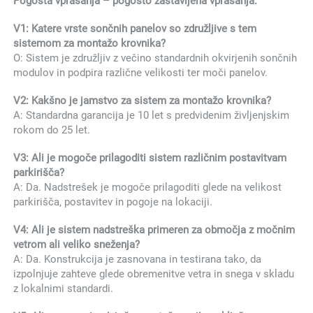
Pogosta vprašanja – pogosto zastavljena vprašanja: 
V1: Katere vrste sončnih panelov so združljive s tem 
sistemom za montažo krovnika? 
O: Sistem je združljiv z večino standardnih okvirjenih sončnih 
modulov in podpira različne velikosti ter moči panelov. 
V2: Kakšno je jamstvo za sistem za montažo krovnika? 
A: Standardna garancija je 10 let s predvidenim življenjskim 
rokom do 25 let. 
V3: Ali je mogoče prilagoditi sistem različnim postavitvam 
parkirišča? 
A: Da. Nadstrešek je mogoče prilagoditi glede na velikost 
parkirišča, postavitev in pogoje na lokaciji. 
V4: Ali je sistem nadstreška primeren za območja z močnim 
vetrom ali veliko sneženja? 
A: Da. Konstrukcija je zasnovana in testirana tako, da 
izpolnjuje zahteve glede obremenitve vetra in snega v skladu 
z lokalnimi standardi. 