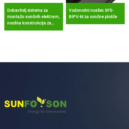
Dobavitelj sistema za
Vodovodni nosilec SFS-
montažo sončnih elektrarn,
BIPV-M za sončne plošče
nosilna konstrukcija za
sončne module, nosilna
rešetka za sončne module