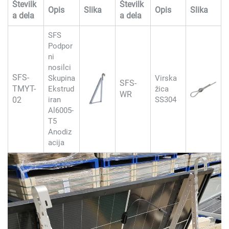
Številk
Številk
Opis
Slika
Opis
Slika
a dela
a dela
SFS
Podpor
ni
nosilci
SFS-
Skupina
Virska
SFS-
TMYT-
Ekstrud
žica
WR
02
iran
SS304
Al6005-
T5
Anodiz
acija