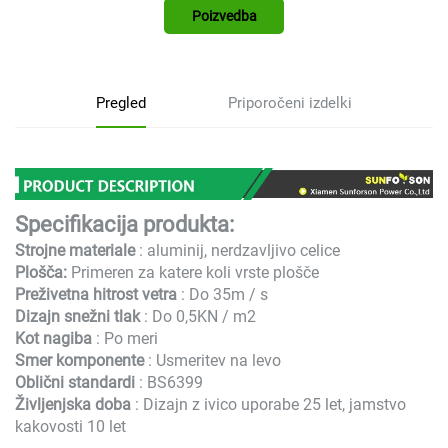
Poizvedba
Pregled
Priporočeni izdelki
Specifikacija produkta:
Strojne materiale
: aluminij, nerdzavljivo celice
Plošča:
Primeren za katere koli vrste plošče
Preživetna hitrost vetra
: Do 35m / s
Dizajn snežni tlak
: Do 0,5KN / m2
Kot nagiba
: Po meri
Smer komponente
: Usmeritev na levo
Oblični standardi
: BS6399
Življenjska doba
: Dizajn z ivico uporabe 25 let, jamstvo
kakovosti 10 let