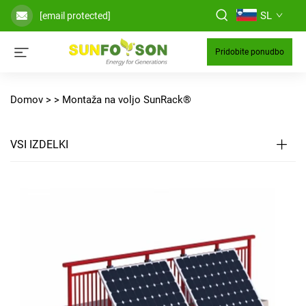
SL
[email protected]
Pridobite ponudbo
Domov >
>
Montaža na voljo SunRack®
VSI IZDELKI