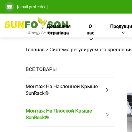
[email protected]
Домашняя
О
Продукци
страница
нас
Главная >
Система регулируемого креплени
ВСЕ ТОВАРЫ
Монтаж На Наклонной Крыше
SunRack®
Монтаж На Плоской Крыше
SunRack®