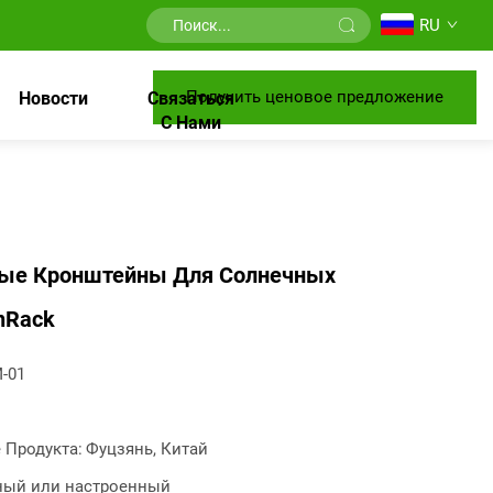
RU
Получить ценовое предложение
Новости
Связаться
С Нами
ые Кронштейны Для Солнечных
nRack
-01
 Продукта:
Фуцзянь, Китай
ный или настроенный