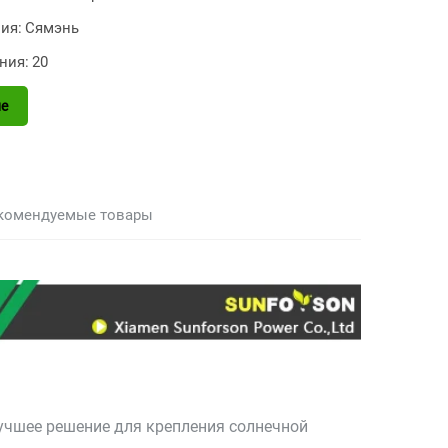
ия:
Сямэнь
ния:
20
е
комендуемые товары
учшее решение для крепления солнечной