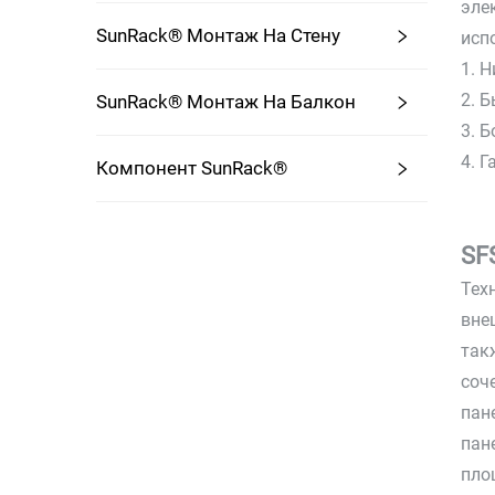
эле
SunRack® Монтаж На Стену
исп
1. 
2. 
SunRack® Монтаж На Балкон
3. 
4. 
Компонент SunRack®
SF
Тех
вне
так
соч
пан
пан
пло