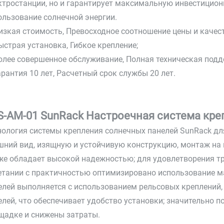
ктростанции, но и гарантирует максимальную инвестицион
ользование солнечной энергии.
Низкая стоимость, Превосходное соотношение цены и качест
Быстрая установка, Гибкое крепление;
Более совершенное обслуживание, Полная техническая подд
Гарантия 10 лет, Расчетный срок службы 20 лет.
S-AM-01 SunRack Настроечная система кр
нология системы крепления солнечных панелей SunRack для
шний вид, изящную и устойчивую конструкцию, монтаж на 
же обладает высокой надежностью; для удовлетворения тр
етании с практичностью оптимизировано использование м
елей выполняется с использованием рельсовых креплений,
елей, что обеспечивает удобство установки; значительно 
щадке и снижены затраты.