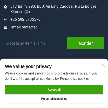
817 Birim, 993. BLD, An Ling Caddesi, Hu Li Bölgesi,
Xiamen Çin
+86 592 5735570
[email protected]
Gönder
We value your privacy
We use cookies and similar tools to provide our services. If you
don't want to accept all cookies, click Personalize cookies.
Telif hakkı © 2025 Xiamen Sunforson Power Co., Ltd
tarafından sahiplenilmiştir
Gizlilik Politikası
Accept all
Ana Sayfa
Özelleştirme
Hakkımızda
Haberler
Personalize cookies
Üretim kapasitesi