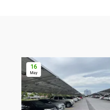
16
May