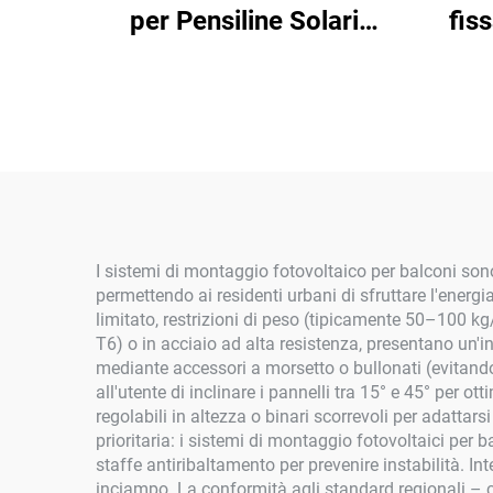
per Pensiline Solari
fis
Impermeabili da
Esterno, Pensilina Solare
con Pannelli Solari,
Sistema di Montaggio
10kw 20kw 30kw 40kw
I sistemi di montaggio fotovoltaico per balconi sono
permettendo ai residenti urbani di sfruttare l'energi
limitato, restrizioni di peso (tipicamente 50–100 kg/
T6) o in acciaio ad alta resistenza, presentano un'i
mediante accessori a morsetto o bullonati (evitando
all'utente di inclinare i pannelli tra 15° e 45° per 
regolabili in altezza o binari scorrevoli per adattar
prioritaria: i sistemi di montaggio fotovoltaici per 
staffe antiribaltamento per prevenire instabilità. Int
inciampo. La conformità agli standard regionali – 