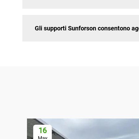
Gli supporti Sunforson consentono agg
16
May