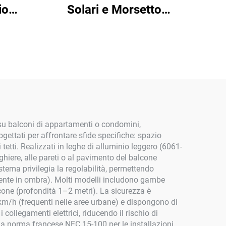
io
Solari e Morsetto
Centrale e Finale senza
Cornice
i su balconi di appartamenti o condomini,
ogettati per affrontare sfide specifiche: spazio
tetti. Realizzati in leghe di alluminio leggero (6061-
hiere, alle pareti o al pavimento del balcone
tema privilegia la regolabilità, permettendo
ialmente in ombra). Molti modelli includono gambe
alcone (profondità 1–2 metri). La sicurezza è
0 km/h (frequenti nelle aree urbane) e dispongono di
 collegamenti elettrici, riducendo il rischio di
la norma francese NFC 15-100 per le installazioni