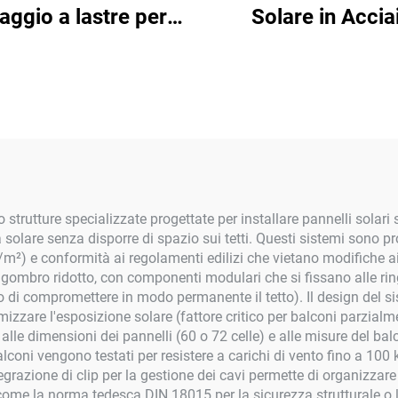
saggio a lastre per
Solare in Accia
tetti piatti
Galvanizzato
 strutture specializzate progettate per installare pannelli solar
a solare senza disporre di spazio sui tetti. Questi sistemi sono pr
m²) e conformità ai regolamenti edilizi che vietano modifiche ai 
ngombro ridotto, con componenti modulari che si fissano alle ring
 di compromettere in modo permanente il tetto). Il design del sis
ottimizzare l'esposizione solare (fattore critico per balconi parz
si alle dimensioni dei pannelli (60 o 72 celle) e alle misure del b
balconi vengono testati per resistere a carichi di vento fino a 10
egrazione di clip per la gestione dei cavi permette di organizzare i
come la norma tedesca DIN 18015 per la sicurezza strutturale o 