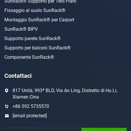
SunRack® Supporto per Tetti Piani
Fissaggio al suolo SunRack®
Montaggio SunRack® per Carport
SunRack® BIPV
Supporto parete SunRack®
Supporto per balconi SunRack®
Componente SunRack®
Contattaci
817 Unità, 993ª BLD, Via An Ling, Distretto di Hu Li,
Xiamen Cina
+86 592 5735570
[email protected]