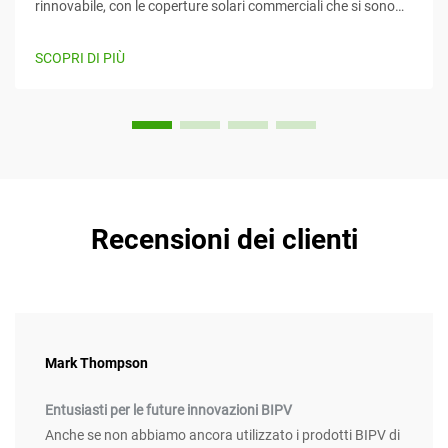
rinnovabile, con le coperture solari commerciali che si sono
imposte come un mezzo efficiente e creativo per sfruttare
l'energia solare mentre forniscono contemporaneamente
SCOPRI DI PIÙ
valore. Questo articolo considera...
Recensioni dei clienti
Mark Thompson
Entusiasti per le future innovazioni BIPV
Anche se non abbiamo ancora utilizzato i prodotti BIPV di