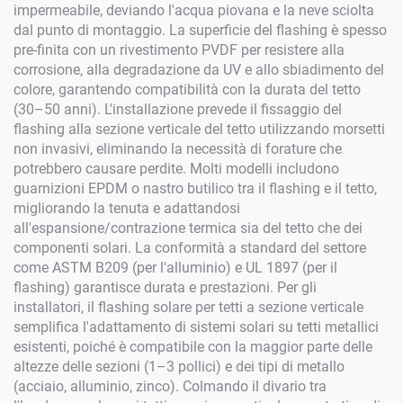
impermeabile, deviando l'acqua piovana e la neve sciolta
dal punto di montaggio. La superficie del flashing è spesso
pre-finita con un rivestimento PVDF per resistere alla
corrosione, alla degradazione da UV e allo sbiadimento del
colore, garantendo compatibilità con la durata del tetto
(30–50 anni). L'installazione prevede il fissaggio del
flashing alla sezione verticale del tetto utilizzando morsetti
non invasivi, eliminando la necessità di forature che
potrebbero causare perdite. Molti modelli includono
guarnizioni EPDM o nastro butilico tra il flashing e il tetto,
migliorando la tenuta e adattandosi
all'espansione/contrazione termica sia del tetto che dei
componenti solari. La conformità a standard del settore
come ASTM B209 (per l'alluminio) e UL 1897 (per il
flashing) garantisce durata e prestazioni. Per gli
installatori, il flashing solare per tetti a sezione verticale
semplifica l'adattamento di sistemi solari su tetti metallici
esistenti, poiché è compatibile con la maggior parte delle
altezze delle sezioni (1–3 pollici) e dei tipi di metallo
(acciaio, alluminio, zinco). Colmando il divario tra