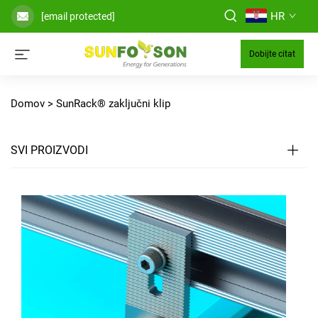
HR
[email protected]
Dobijte citat
Domov >
SunRack® zaključni klip
SVI PROIZVODI