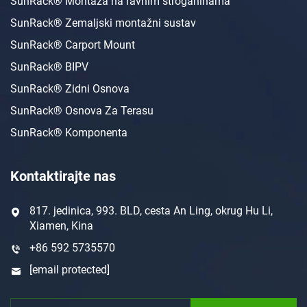
SunRack® Montaža na ravnim stroganinama
SunRack® Zemaljski montažni sustav
SunRack® Carport Mount
SunRack® BIPV
SunRack® Zidni Osnova
SunRack® Osnova Za Terasu
SunRack® Komponenta
Kontaktirajte nas
817. jedinica, 993. BLD, cesta An Ling, okrug Hu Li,
Xiamen, Kina
+86 592 5735570
[email protected]