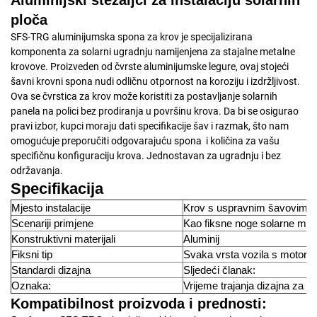
Aluminijski stezaljci za instalaciju solarnih
ploča
SFS-TRG aluminijumska spona za krov je specijalizirana
komponenta za solarni ugradnju namijenjena za stajalne metalne
krovove. Proizveden od čvrste aluminijumske legure, ovaj stojeći
šavni krovni spona nudi odličnu otpornost na koroziju i izdržljivost.
Ova se čvrstica za krov može koristiti za postavljanje solarnih
panela na polici bez prodiranja u površinu krova. Da bi se osigurao
pravi izbor, kupci moraju dati specifikacije šav i razmak, što nam
omogućuje preporučiti odgovarajuću spona
i količina za vašu
specifičnu konfiguraciju krova. Jednostavan za ugradnju i bez
održavanja.
Specifikacija
Mjesto instalacije
Krov s uspravnim šavovima
Scenariji primjene
Kao fiksne noge solarne mo
Konstruktivni materijali
Aluminij
Fiksni tip
Svaka vrsta vozila s motoro
Standardi dizajna
Sljedeći članak:
Oznaka:
Vrijeme trajanja dizajna za 2
Kompatibilnost proizvoda i prednosti: