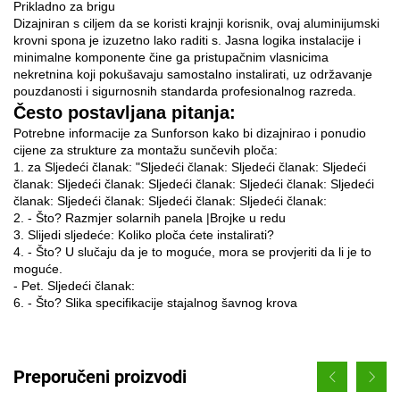
Prikladno za brigu
Dizajniran s ciljem da se koristi krajnji korisnik, ovaj aluminijumski
krovni spona je izuzetno lako raditi s. Jasna logika instalacije i
minimalne komponente čine ga pristupačnim vlasnicima
nekretnina koji pokušavaju samostalno instalirati, uz održavanje
pouzdanosti i sigurnosnih standarda profesionalnog razreda.
Često postavljana pitanja:
Potrebne informacije za Sunforson kako bi dizajnirao i ponudio
cijene za strukture za montažu sunčevih ploča:
1. za Sljedeći članak: "Sljedeći članak: Sljedeći članak: Sljedeći
članak: Sljedeći članak: Sljedeći članak: Sljedeći članak: Sljedeći
članak: Sljedeći članak: Sljedeći članak: Sljedeći članak:
2. - Što? Razmjer solarnih panela |Brojke u redu
3. Slijedi sljedeće: Koliko ploča ćete instalirati?
4. - Što? U slučaju da je to moguće, mora se provjeriti da li je to
moguće.
- Pet. Sljedeći članak:
6. - Što? Slika specifikacije stajalnog šavnog krova
Preporučeni proizvodi