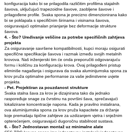
konfiguracija kako bi se prilagodila različitim profilima stajalnih
šavova, uključujući trapezoidne šavove, zaobljene šavove i
prilagođene profile. Svaka spona je precizno dimenzionirana kako
bi se poklapala s specifičnim širinama i visinama šavova,
osiguravajući optimalan prianjanje bez deformacije strukture
šavova.
4. - Što? Uređivanje veličine za potrebe specifičnih zahtjeva
projekta
Za osiguravanje savršene kompatibilnosti, kupci moraju osigurati
specifične specifikacije šavova i razmak između svojih metalnih
krovova. Naš inženjerski tim će onda preporučiti odgovarajuću
formu i količinu za konfiguraciju krova. Ovaj prilagođeni pristup
eliminiše nagađanja i osigurava da svaka aluminijumska spona za
krov pruža optimalne performanse za vaše jedinstvene uvjete
projekta.
- Pet. Projektiran za pouzdanost strukture
Svaka stalna šava za krov je dizajnirana tako da jednako
raspoređuje snage za čvrstinu na površini šava, sprečavajući
lokalizirane koncentracije napona. Kada je pravilno instalirana,
ova aluminijumska spona za krov pruža kapacitete za držanje
koje premašaju tipične zahtjeve za uzdizanjem vjetra i snježnim
opterećenjem, osiguravajući dugoročnu stabilnost sustava.
6. - Što? Jednostavan montaž uz minimalne alate