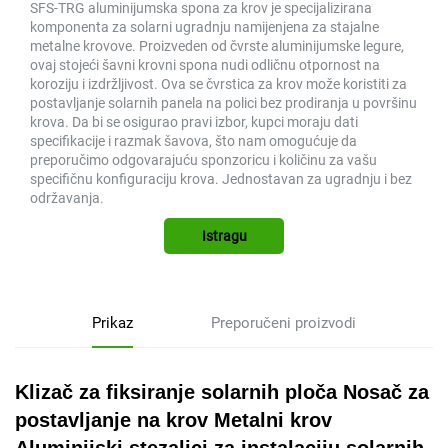
SFS-TRG aluminijumska spona za krov je specijalizirana
komponenta za solarni ugradnju namijenjena za stajalne
metalne krovove. Proizveden od čvrste aluminijumske legure,
ovaj stojeći šavni krovni spona nudi odličnu otpornost na
koroziju i izdržljivost. Ova se čvrstica za krov može koristiti za
postavljanje solarnih panela na polici bez prodiranja u površinu
krova. Da bi se osigurao pravi izbor, kupci moraju dati
specifikacije i razmak šavova, što nam omogućuje da
preporučimo odgovarajuću sponzoricu i količinu za vašu
specifičnu konfiguraciju krova. Jednostavan za ugradnju i bez
održavanja.
Istragu
Prikaz
Preporučeni proizvodi
Klizač za fiksiranje solarnih ploča Nosač za
postavljanje na krov Metalni krov