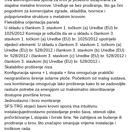
stajalne metalne krovove. Uređuje se bez prodiranja, što ga čini
pogodnim za komercijalne zgrade, skladišta, tvornice i
poljoprivredne strukture s metalnim krovom.
Fleksibilna orijentacija panela
U skladu s člankom 3. stavkom 1. točkom (a) Uredbe (EU) br.
1025/2012 Komisija je odlučila da se u skladu s člankom 3.
stavkom 1. točkom (a) Uredbe (EU) br. 1025/2012 upotrijebi
sljedeći elementi: U skladu s člankom 3. stavkom 1. točkom (a)
Uredbe (EU) br. 528/2012 i člankom 3. stavkom (b) Uredbe (EU)
br. 528/2012 i člankom 3. stavkom (c) Uredbe (EU) br. 528/2012 i
člankom 3. stavkom (b) Uredbe (EU) br. 528/2012 i
Skalabilno proširenje niza
Konfiguracija spona + L stopala + šina omogućuje praktički
neograničeno širenje solarne ploče. Početkom od malog sustava,
ova kombinacija omogućuje lako proširenje kako bi se zadovoljile
rastuće potrebe za energijom uz maksimalno iskorištavanje
dostupne površine krova.
Jednostavno i brzo montiranje
SFS-TRG stojeći šavni krovni spona ima intuitivnu
instalacijujednostavno postavljanje preko šava, stisnuti vijke,
pričvršćivanje L stopala i čvrste šine. Ne zahtijeva se bušenje ili
prodiranje u krov, što značajno smanjuje vrijeme instalacije i
troškove rada.