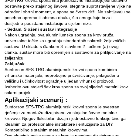
SFS-TRG krovna spona ima jednostavnu instalacijujednostavno
postavite preko stajalnog šavova, stegnite suprotstavljene vijke na
određeni obrtni moment, a spona se čvrsto drži. Ne zahtijevaju se
posebna oprema ili obimna obuka, što omogućuje brzu i
dosljedno pouzdanu instalaciju u cijelom nizu.
- Sedam. Složeni sustav integracije
Nakon ugradnje, ova aluminijumska spona za krov pruža
univerzalne točke za ugradnju standardnih solarnih željezničkih
sustava. U skladu s člankom 3. stavkom 2. točkom (a) ovog
članka, sustav mora biti opremljen s sustavom za priključivanje na
željeznicu.
Zaključak
Sunforson SFS-TRG aluminijumski krovni spona kombinira
vrhunske materijale, neprobojno pričvršćivanje, prilagođenu
veličinu i učinkovitost ugradnje u jedan vrhunski proizvod.
Izaberite ovu stojeći šav krov spona za svoj sljedeći metalni krov
solarni projekt.
Aplikacijski scenarij：
Sunforson SFS-TRG aluminijumski krovni spona je svestran
rješenje za montažu dizajnirano za stajalne šavne metalne
krovove. Njegov fleksibilan dizajn i jednostavne funkcije čine ga
idealnim za profesionalne instalatere i entuzijaste za DIY.
Kompatibilno s stajnim metalnim krovovima
Ova aluminijumska spona za krov je posebno dizajnirana za