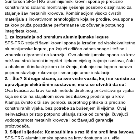
Sunforson SFS-TRG aluminijumski krovni spona je precizno
konstruirano solarno montiranje rješenje posebno dizajnirano za
stajanje šav metalnih krovova. Kombinacijom visoko čvrstih
materijala s inovativnom tehnologijom koja ne prodire, ova spona
za krov pruža pouzdane performanse uz očuvanje potpunog
integriteta krova.
1. za Izgradnja od premium aluminijumske legure
SFS-TRG stojeći šavni krovni spona je izrađen od visokokvalitetne
aluminijumske legure, pružajući odličan odnos snage i težine i
vrhunsku otpornost na koroziju. Ova aluminijumska spona za krov
održava strukturalni integritet tijekom cijelog trajanja sustava, čak i
u obalnom ili industrijskom okruženju, dok njezina lagana narava
pojednostavljuje rukovanje i smanjuje umor instalacije.
2. - Što? S druge strane, za sve vrste vozila, koji se koriste za
upravljanje električnim sustavom, mora se utvrditi da su:
Ova kvačica za krov koristi metodu direktnog pričvršćivanja vijaka
koja se drži na stajalnom šovu bez ikakvog prodiranja u krov.
Klampa čvrsto drži šav pomoću suprotnog pritiska iz precizno
konstruiranih vijaka, bez potrebe za bušenjem ili vijcima. Ovaj
neinvazivan pristup potpuno uklanja rizike od curenja, čuvajući
vodootpornost metalnih krovova i održavajući garancije
proizvođača.
3. Slijedi sljedeće: Kompatibilna s različitim profilima šavova
SFS-TRG aluminijumska spona za krov dostupna je u više