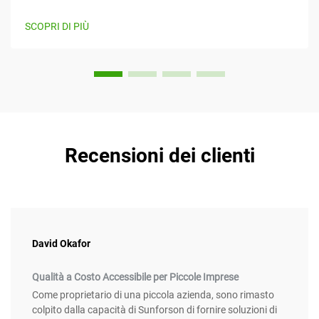
imposte come un mezzo efficiente e creativo per sfruttare
l'energia solare mentre forniscono contemporaneamente
SCOPRI DI PIÙ
valore. Questo articolo considera...
Recensioni dei clienti
David Okafor
Qualità a Costo Accessibile per Piccole Imprese
Come proprietario di una piccola azienda, sono rimasto
colpito dalla capacità di Sunforson di fornire soluzioni di