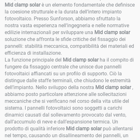
Mid clamp solar
è un elemento fondamentale che definisce
la coesione strutturale e la durata dell’intero impianto
fotovoltaico. Presso Sunforson, abbiamo sfruttato la
nostra vasta esperienza nell’ingegneria e nelle normative
edilizie internazionali per sviluppare una
Mid clamp solar
soluzione che affronta le sfide critiche del fissaggio dei
pannelli: stabilità meccanica, compatibilità dei materiali ed
efficienza di installazione.
La funzione principale del
Mid clamp solar
ha il compito di
fungere da fissaggio centrale che unisce due pannelli
fotovoltaici affiancati su un profilo di supporto. Ciò la
distingue dalle staffe terminali, che chiudono le estremità
dell’impianto. Nello sviluppo della nostra
Mid clamp solar
,
abbiamo posto particolare attenzione alle sollecitazioni
meccaniche che si verificano nel corso della vita utile del
sistema. I pannelli fotovoltaici sono soggetti a carichi
dinamici causati dal sollevamento provocato dal vento,
dall’accumulo di neve e dall’espansione termica. Un
prodotto di qualità inferiore
Mid clamp solar
può allentarsi
nel tempo, causando un disallineamento dei pannelli, un