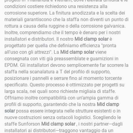
condizioni costiere richiedono una resistenza alla
corrosione superiore. La finitura anodizzata e la scelta dei
materiali garantiscono che la staffa non diventi un punto di
rottura a causa della ruggine o della corrosione galvanica.
Inoltre, comprendiamo che il tempo è denaro per i nostri
installatori e distributori. Il nostro
Mid clamp solar
è
progettato per quella che definiamo efficienza "pronta
all'uso con gli attrezzi". La
Mid clamp solar
viene
consegnata con viti già preassemblate e guarnizioni in
EPDM. Gli installatori devono semplicemente far scorrere la
staffa nella scanalatura a T del profilo di supporto,
posizionare i pannelli e serrare fino al momento torcente
specificato. Questo processo è ottimizzato per progetti su
larga scala, nei quali sono richieste migliaia di staffe.
Offriamo inoltre compatibilità con un’ampia gamma di
profili di supporto, garantendo che la nostra
Mid clamp
solar
possa essere integrata nelle strutture esistenti o in
nuove costruzioni senza ostacoli logistici. Scegliendo le
staffe Sunforson
Mid clamp solar
, i nostri partner—dagli
installatori ai distributori—traggono vantaggio da un