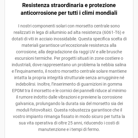
Resistenza straordinaria e protezione
anticorrosione per tutti i climi mondiali
I nostri componenti solari con morsetto centrale sono
realizzati in lega di alluminio ad alta resistenza (6061-T6) e
dotati di viti in acciaio inossidabile. Questa specifica scelta di
materiali garantisce un’eccezionale resistenza alla
corrosione, alla degradazione da raggi UV e alle brusche
escursioni termiche. Per progetti situati in zone costiere o
industriali, dove rappresentano un problema la nebbia salina
e l’inquinamento, il nostro morsetto centrale solare mantiene
intatta la propria integrità strutturale senza arrugginire né
indebolirsi. Inoltre, l’inserimento di guarnizioni in gomma
EPDM tra il morsetto e le cornici dei pannelli riduce al minimo
il rumore indotto dalle vibrazioni e previene la corrosione
galvanica, prolungando la durata sia del morsetto sia dei
moduli fotovoltaici. Questa robustezza garantisce che il
vostro impianto rimanga fissato in modo sicuro per tutta la
sua vita operativa di oltre 25 anni, riducendo i costi di
manutenzione e i tempi di fermo.