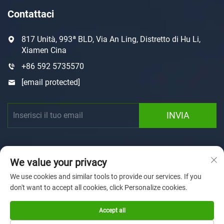
Contattaci
817 Unità, 993ª BLD, Via An Ling, Distretto di Hu Li,
Xiamen Cina
+86 592 5735570
[email protected]
INVIA
We value your privacy
We use cookies and similar tools to provide our services. If you
don't want to accept all cookies, click Personalize cookies.
Copyright © 2025 by Xiamen Sunforson Power Co., Ltd
Informativa sulla privacy
Accept all
Pagina Iniziale
Personalizzazione
Chi siamo
Notizie