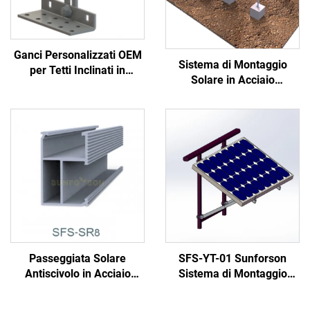
Ganci Personalizzati OEM
Sistema di Montaggio
per Tetti Inclinati in
Solare in Acciaio
Acciaio Inox Ganci Solari
Galvanizzato
per Tegole
Passeggiata Solare
SFS-YT-01 Sunforson
Antiscivolo in Acciaio
Sistema di Montaggio
Galvanizzato
Solare per Balcone –
Personalizzato, Facile da