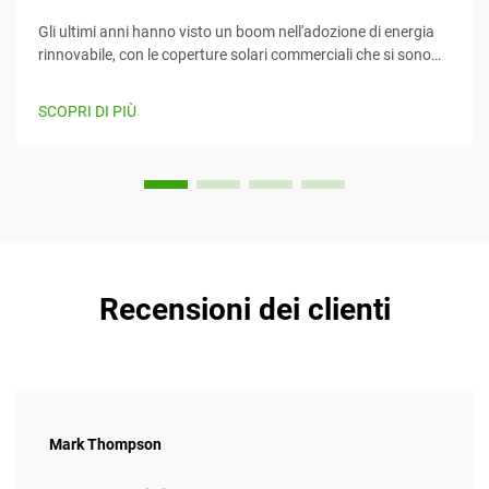
Gli ultimi anni hanno visto un boom nell'adozione di energia
rinnovabile, con le coperture solari commerciali che si sono
imposte come un mezzo efficiente e creativo per sfruttare
l'energia solare mentre forniscono contemporaneamente
SCOPRI DI PIÙ
valore. Questo articolo considera...
Recensioni dei clienti
Mark Thompson