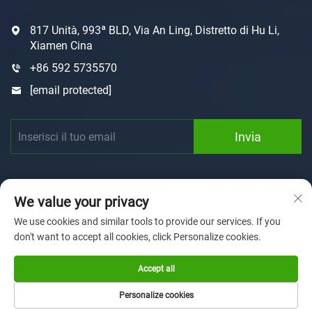
817 Unità, 993ª BLD, Via An Ling, Distretto di Hu Li,
Xiamen Cina
+86 592 5735570
[email protected]
Invia
We value your privacy
We use cookies and similar tools to provide our services. If you
don't want to accept all cookies, click Personalize cookies.
Copyright © 2025 by Xiamen Sunforson Power Co., Ltd
Informativa sulla privacy
Accept all
Homepage
Personalizzazione
Chi siamo
Notizie
Personalize cookies
Capacità produttiva