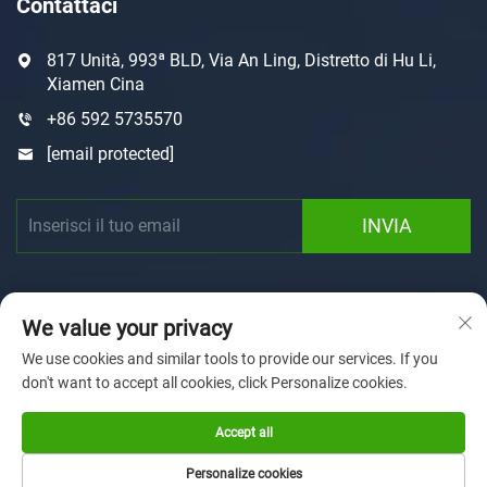
Contattaci
817 Unità, 993ª BLD, Via An Ling, Distretto di Hu Li,
Xiamen Cina
+86 592 5735570
[email protected]
INVIA
We value your privacy
We use cookies and similar tools to provide our services. If you
don't want to accept all cookies, click Personalize cookies.
Copyright © 2025 by Xiamen Sunforson Power Co., Ltd
Informativa sulla privacy
Accept all
Pagina Iniziale
Personalizzazione
Chi siamo
Notizie
Personalize cookies
Capacità produttiva