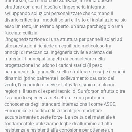
Sunforson, con il marchio SunRack, affronta queste
strutture con una filosofia di ingegneria integrata,
sviluppando soluzioni personalizzate che colmano il
divario critico tra i moduli solari e il sito di installazione, sia
esso un tetto, un terreno aperto, un'area parcheggio o una
facciata edilizia.
L'ingegnerizzazione di una struttura per pannelli solari ad
alte prestazioni richiede un equilibrio meticoloso tra
principi di meccanica, ingegneria civile e scienza dei
materiali. I principali aspetti da considerare nella
progettazione includono i carichi statici (il peso
permanente dei pannelli e della struttura stessa) e i carichi
dinamici (principalmente il sollevamento causato dal
vento, l'accumulo di neve e l'attività sismica in alcune
regioni). Il team di esperti tecnici di Sunforson sfrutta oltre
15 anni di esperienza nel settore e una profonda
conoscenza degli standard internazionali come ASCE,
Eurocodice e i codici edilizi locali per modellare
accuratamente queste forze. La scelta del materiale è
fondamentale; utilizziamo leghe di alluminio ad alta
resistenza e resistenti alla corrosione per ottenere un