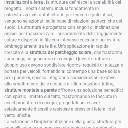
installazioni a terra
, la struttura definisce la scalabilità del
progetto. I nostri sistemi, inclusi fondamenta in
calcestruzzo, viti autofilettanti per terreno e pali infissi,
vengono selezionati sulla base di relazioni geotecniche del
suolo. La struttura è progettata con angoli di inclinazione
precisi per massimizzare l'assorbimento dell'irraggiamento
solare e disposta in file con interasse calcolato per evitare
ombreggiamenti tra le file. Un'applicazione in rapida
crescita è la
struttura del parcheggio solare
, che trasforma
i parcheggi in generatori di energia. Queste strutture a
doppio uso devono soddisfare rigorosi requisiti di altezza e
portata per veicoli, fornendo al contempo una base solida
per i pannelli, spesso integrando considerazioni relative
allo smaltimento delle acque e all'illuminazione. Infine,
strutture montate a parete
offrono una soluzione per edifici
con spazio limitato sul tetto, trasformando le facciate in
asset produttori di energia, progettati per essere
esteticamente discreti e resistere a pressioni laterali del
vento uniche.
La selezione e l'implementazione della giusta struttura per
pannelli solari è un processo strategico che è preferibile