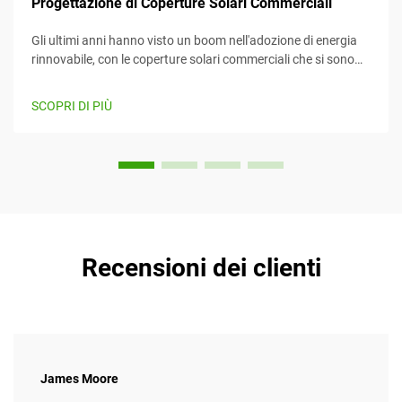
Progettazione di Coperture Solari Commerciali
Gli ultimi anni hanno visto un boom nell'adozione di energia
rinnovabile, con le coperture solari commerciali che si sono
imposte come un mezzo efficiente e creativo per sfruttare
l'energia solare mentre forniscono contemporaneamente
SCOPRI DI PIÙ
valore. Questo articolo considera...
Recensioni dei clienti
James Moore