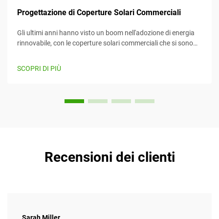
Progettazione di Coperture Solari Commerciali
Gli ultimi anni hanno visto un boom nell'adozione di energia
rinnovabile, con le coperture solari commerciali che si sono
imposte come un mezzo efficiente e creativo per sfruttare
l'energia solare mentre forniscono contemporaneamente
SCOPRI DI PIÙ
valore. Questo articolo considera...
Recensioni dei clienti
Sarah Miller