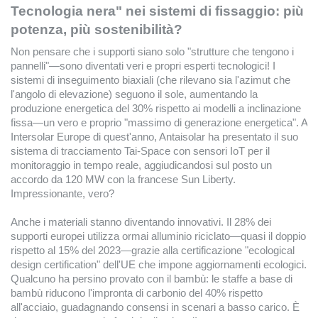
Tecnologia nera" nei sistemi di fissaggio: più
potenza, più sostenibilità?
Non pensare che i supporti siano solo "strutture che tengono i
pannelli"—sono diventati veri e propri esperti tecnologici! I
sistemi di inseguimento biaxiali (che rilevano sia l'azimut che
l'angolo di elevazione) seguono il sole, aumentando la
produzione energetica del 30% rispetto ai modelli a inclinazione
fissa—un vero e proprio "massimo di generazione energetica". A
Intersolar Europe di quest'anno, Antaisolar ha presentato il suo
sistema di tracciamento Tai-Space con sensori IoT per il
monitoraggio in tempo reale, aggiudicandosi sul posto un
accordo da 120 MW con la francese Sun Liberty.
Impressionante, vero?
Anche i materiali stanno diventando innovativi. Il 28% dei
supporti europei utilizza ormai alluminio riciclato—quasi il doppio
rispetto al 15% del 2023—grazie alla certificazione "ecological
design certification" dell'UE che impone aggiornamenti ecologici.
Qualcuno ha persino provato con il bambù: le staffe a base di
bambù riducono l'impronta di carbonio del 40% rispetto
all'acciaio, guadagnando consensi in scenari a basso carico. È