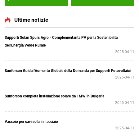
sistema di rack solare,
singola fila
rivestimento esterno della
parete, installazione
Ultime notizie
modulo solare
Supporti Solari Spurs Agro - Complementarità PV per la Sostenibilità
dell'Energia Verde Rurale
2025-04-11
Sunforson Guida l'Aumento Globale della Domanda per Supporti Fotovoltaici
2025-04-11
Sunforson completa installazione solare da 1MW in Bulgaria
2025-04-11
Vassoio per cavi solari in acciaio
2025-04-11