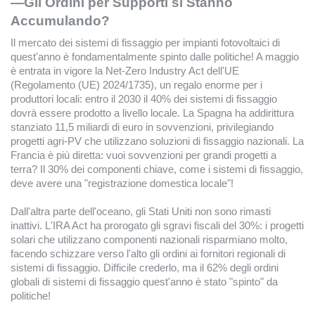
—Gli Ordini per Supporti si Stanno
Accumulando?
Il mercato dei sistemi di fissaggio per impianti fotovoltaici di
quest'anno è fondamentalmente spinto dalle politiche! A maggio
è entrata in vigore la Net-Zero Industry Act dell'UE
(Regolamento (UE) 2024/1735), un regalo enorme per i
produttori locali: entro il 2030 il 40% dei sistemi di fissaggio
dovrà essere prodotto a livello locale. La Spagna ha addirittura
stanziato 11,5 miliardi di euro in sovvenzioni, privilegiando
progetti agri-PV che utilizzano soluzioni di fissaggio nazionali. La
Francia è più diretta: vuoi sovvenzioni per grandi progetti a
terra? Il 30% dei componenti chiave, come i sistemi di fissaggio,
deve avere una "registrazione domestica locale"!
Dall'altra parte dell'oceano, gli Stati Uniti non sono rimasti
inattivi. L'IRA Act ha prorogato gli sgravi fiscali del 30%: i progetti
solari che utilizzano componenti nazionali risparmiano molto,
facendo schizzare verso l'alto gli ordini ai fornitori regionali di
sistemi di fissaggio. Difficile crederlo, ma il 62% degli ordini
globali di sistemi di fissaggio quest'anno è stato "spinto" da
politiche!