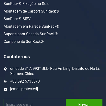
SunRack® Fixação no Solo
Montagem de Carport SunRack®
SunRack® BIPV
Montagem em Parede SunRack®
Suporte para Sacada SunRack®
Componente SunRack®
Contate-nos
unidade 817, 993ª BLD, Rua An Ling, Distrito de Hu Li,
Xiamen, China
+86 592 5735570
[email protected]
Enviar