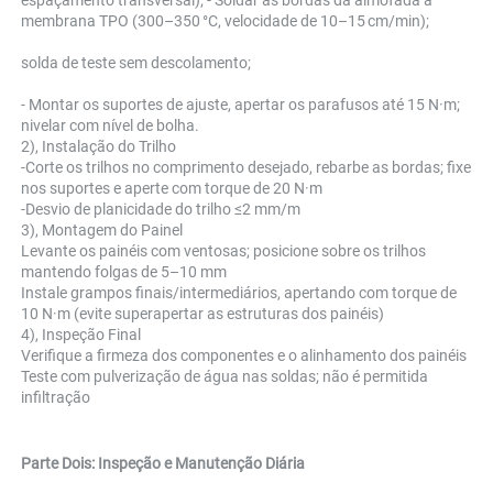
espaçamento transversal); - Soldar as bordas da almofada à 
membrana TPO (300–350 °C, velocidade de 10–15 cm/min); 
solda de teste sem descolamento; 
- Montar os suportes de ajuste, apertar os parafusos até 15 N·m; 
nivelar com nível de bolha. 
2), Instalação do Trilho 
-Corte os trilhos no comprimento desejado, rebarbe as bordas; fixe 
nos suportes e aperte com torque de 20 N·m 
-Desvio de planicidade do trilho ≤2 mm/m 
3), Montagem do Painel 
Levante os painéis com ventosas; posicione sobre os trilhos 
mantendo folgas de 5–10 mm 
Instale grampos finais/intermediários, apertando com torque de 
10 N·m (evite superapertar as estruturas dos painéis) 
4), Inspeção Final 
Verifique a firmeza dos componentes e o alinhamento dos painéis 
Teste com pulverização de água nas soldas; não é permitida 
infiltração 
Parte Dois: Inspeção e Manutenção Diária 