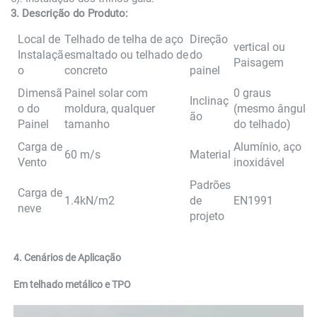
3. Descrição do Produto:
Local de
Telhado de telha de aço
Direção
vertical ou
Instalaçã
esmaltado ou telhado de
do
Paisagem
o
concreto
painel
Dimensã
Painel solar com
0 graus
Inclinaç
o do
moldura, qualquer
(mesmo ângulo
ão
Painel
tamanho
do telhado)
Carga de
Alumínio, aço
60 m/s
Material
Vento
inoxidável
Padrões
Carga de
1.4kN/m2
de
EN1991
neve
projeto
4. Cenários de Aplicação 
Em telhado metálico e TPO 