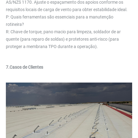
AS/NZS 1170. Ajuste o espaçamento dos apoios conforme os 
requisitos locais de carga de vento para obter estabilidade ideal. 
P: Quais ferramentas são essenciais para a manutenção 
rotineira? 
R: Chave de torque, pano macio para limpeza, soldador de ar 
quente (para reparo de soldas) e protetores anti-risco (para 
proteger a membrana TPO durante a operação). 
7.
Casos de Clientes 