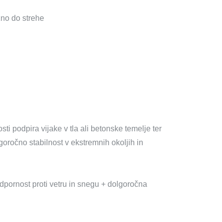
zno do strehe
ti podpira vijake v tla ali betonske temelje ter
goročno stabilnost v ekstremnih okoljih in
dpornost proti vetru in snegu + dolgoročna