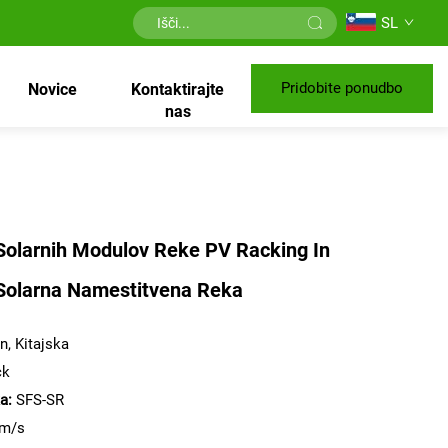
SL
Pridobite ponudbo
Novice
Kontaktirajte
nas
Solarnih Modulov Reke PV Racking In
Solarna Namestitvena Reka
n, Kitajska
ck
ka:
SFS-SR
m/s