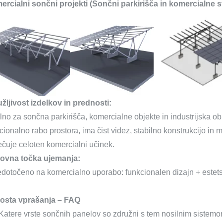
rcialni sončni projekti (Sončni parkirišča in komercialne 
žljivost izdelkov in prednosti:
lno za sončna parkirišča, komercialne objekte in industrijska o
cionalno rabo prostora, ima čist videz, stabilno konstrukcijo in 
čuje celoten komercialni učinek.
ovna točka ujemanja:
dotočeno na komercialno uporabo: funkcionalen dizajn + estetski
osta vprašanja – FAQ
Katere vrste sončnih panelov so združni s tem nosilnim sistem