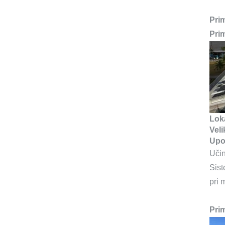
Prim
Prim
Loka
Veli
Upo
Učin
Sist
pri 
Prim