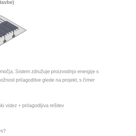
stavbe)
bmočja. Sistem združuje proizvodnjo energije s
možnost prilagoditve glede na projekt, s čimer
 videz + prilagodljiva rešitev
om?