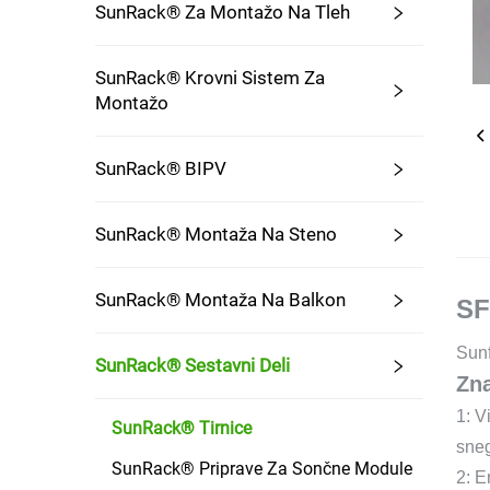
SunRack® Za Montažo Na Tleh
SunRack® Krovni Sistem Za
Montažo
SunRack® BIPV
SunRack® Montaža Na Steno
SunRack® Montaža Na Balkon
SF
Sunf
SunRack® Sestavni Deli
Zna
1: V
SunRack® Tirnice
sne
SunRack® Priprave Za Sončne Module
2: E