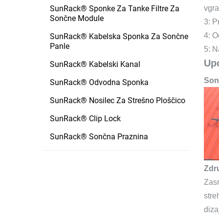
vgra
SunRack® Sponke Za Tanke Filtre Za
Sončne Module
3: P
4: O
SunRack® Kabelska Sponka Za Sončne
Panle
5: N
Upo
SunRack® Kabelski Kanal
Sonč
SunRack® Odvodna Sponka
SunRack® Nosilec Za Strešno Ploščico
SunRack® Clip Lock
SunRack® Sončna Praznina
Zdru
Zasn
stre
diza