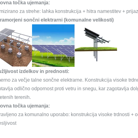
ovna točka ujemanja:
mizirano za strehe: lahka konstrukcija + hitra namestitev + prija
amorjeni sončni elektrarni (komunalne velikosti)
žljivost izdelkov in prednosti:
erno za večje talne sončne elektrarne. Konstrukcija visoke trdnos
tavlja odlično odpornost proti vetru in snegu, kar zagotavlja dol
etenih terenih.
ovna točka ujemanja:
ravljeno za komunalno uporabo: konstrukcija visoke trdnosti + o
sljivost