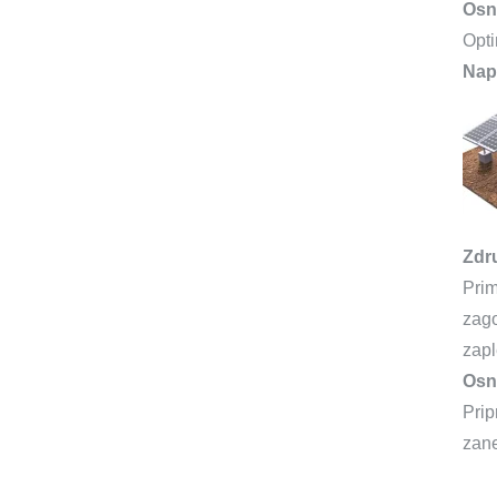
Osn
Opti
Napr
Zdru
Prim
zago
zapl
Osn
Prip
zane