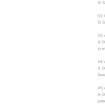
O: S
V2: 
O: S
V3: 
A: D
in 
V4: 
A: D
čeme
V5: 
A: D
pot