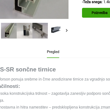
-Teža snega:
1.4
Poizvedba
Pregled
S-SR sončne tirnice
orson ponuja srebrne in črne anodizirane tirnice za vgradnjo so
čilnosti:
isoka konstrukcijska trdnost – zagotavlja zanesljiv podporo so
ga.
nostavna in hitra namestitev – predsklopljena konstrukcija zman