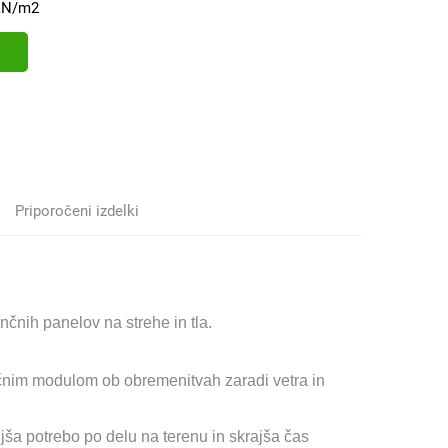
kN/m2
Priporočeni izdelki
nčnih panelov na strehe in tla.
nčnim modulom ob obremenitvah zaradi vetra in
jša potrebo po delu na terenu in skrajša čas