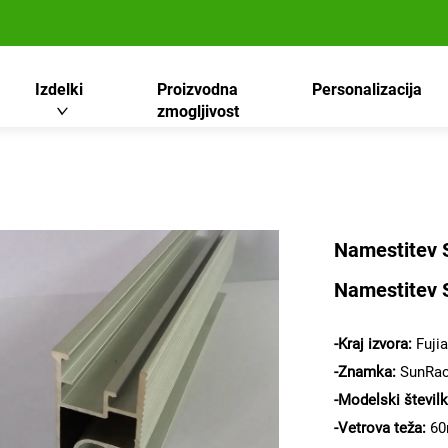
Izdelki
Proizvodna
Personalizacija
zmogljivost
Namestitev 
Namestitev 
-
Kraj izvora:
Fujia
-Znamka:
SunRa
-Modelski števil
-Vetrova teža:
60