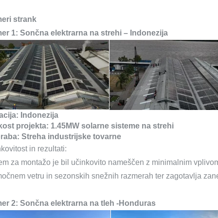
eri strank
er 1: Sončna elektrarna na strehi – Indonezija
cija: Indonezija
kost projekta:
1.45MW
solarne sisteme na strehi
raba: Streha industrijske tovarne
kovitost in rezultati:
em za montažo je bil učinkovito nameščen z minimalnim vplivom 
močnem vetru in sezonskih snežnih razmerah ter zagotavlja zane
er 2: Sončna elektrarna na tleh
-Honduras