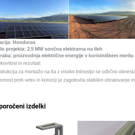
acija: Honduras
lo projekta: 2,5 MW sončna elektrarna na tleh
aba: proizvodnja električne energije v koristniškem merilu
kovitost in rezultati:
trukcija za montažo na tla z visoko trdnostjo se odlično obnesla 
rnost proti vetru in koroziji je zagotovila stabilen obratovanje
poročeni izdelki