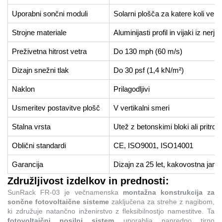
Uporabni sončni moduli
Solarni plošča za katere koli velik
Strojne materiale
Aluminijasti profil in vijaki iz nerj
Preživetna hitrost vetra
Do 130 mph (60 m/s)
Dizajn snežni tlak
Do 30 psf (1,4 kN/m²)
Naklon
Prilagodljivi
Usmeritev postavitve plošč
V vertikalni smeri
Stalna vrsta
Utež z betonskimi bloki ali pritrdit
Oblični standardi
CE, ISO9001, ISO14001
Garancija
Dizajn za 25 let, kakovostna jams
Združljivost izdelkov in prednosti:
SunRack FR-03 je večnamenska
montažna konstrukcija za
sončne fotovoltaične sisteme
zaključena za strehe z nagibom,
ki združuje natančno inženirstvo z fleksibilnostjo namestitve. Ta
fotovoltaični nosilni sistem
uporablja napredno tirno