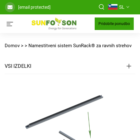
SL
[email protected]
Pridobite ponudbo
Domov >
>
Namestitveni sistem SunRack® za ravnih strehov
VSI IZDELKI