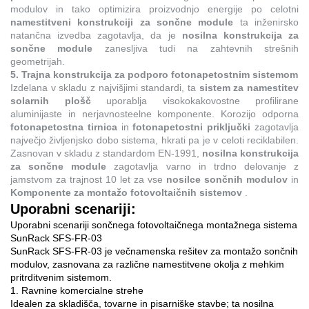
modulov in tako optimizira proizvodnjo energije po celotni
namestitveni konstrukciji za sončne module
ta inženirsko
natančna izvedba zagotavlja, da je
nosilna konstrukcija za
sončne module
zanesljiva tudi na zahtevnih strešnih
geometrijah.
5. Trajna konstrukcija za podporo fotonapetostnim sistemom
Izdelana v skladu z najvišjimi standardi, ta
sistem za namestitev
solarnih plošč
uporablja visokokakovostne profilirane
aluminijaste in nerjavnosteelne komponente. Korozijo odporna
fotonapetostna tirnica
in
fotonapetostni priključki
zagotavlja
največjo življenjsko dobo sistema, hkrati pa je v celoti reciklabilen.
Zasnovan v skladu z standardom EN-1991,
nosilna konstrukcija
za sončne module
zagotavlja varno in trdno delovanje z
jamstvom za trajnost 10 let za vse
nosilce sončnih modulov
in
Komponente za montažo fotovoltaičnih sistemov
.
Uporabni scenariji:
Uporabni scenariji sončnega fotovoltaičnega montažnega sistema
SunRack SFS-FR-03
SunRack SFS-FR-03 je večnamenska rešitev za montažo sončnih
modulov, zasnovana za različne namestitvene okolja z mehkim
pritrditvenim sistemom.
1. Ravnine komercialne strehe
Idealen za skladišča, tovarne in pisarniške stavbe; ta nosilna