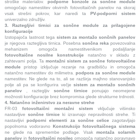
stroške materialov.
podporne konzole za sončne module
omogočajo namestitev okvirnih fotovoltaičnih panelov na skoraj
vsak strešni pokrov, kar naredi ta
PV-podporni sistem
univerzalno združljiv.
3. Raztegljivi tirnici za sončne module za prilagojene
konfiguracije
Izstopajoča lastnost tega
sistem za montažo sončnih panelov
je njegova raztegljiva tirnica. Posebna
sončna reka
povezovalna
mehanizem omogoča namestitvenikom podaljšanje
fotovoltaične nosilne konstrukcije
natančno v skladu z
zahtevami polja. Ta
montažni sistem za sončne fotovoltaične
module
pristop izključuje rezanje na gradbišču in omogoča
natančno namestitev do milimetra.
podpora za sončne module
namestitev. Ne glede na to, ali se razširja majhno stanovanjsko
polje ali pa se konfigurira večje
sistem za montažo sončnih
panelov
, raztegljiv
sončne tirnice
ponujajo neomejene
možnosti konfiguracije brez kompromisa glede strukturne trdnosti.
4. Natančno inženirstvo za neravne strehe
FR-03
fotovoltaični montažni sistem
vključuje višinsko
nastavljive
sončne tirnice
ki izravnajo nepravilnosti strehe. Ti
nastavljivi
podporni elementi za sončne celice
zagotavljajo
popolnoma vodoravno
Konstrukcijo fotovoltaičnega sistema
ne glede na spremembe podlagе. Vsak
montaža solarnih
panelov
in
fotovoltaični nosilec
omogoča natančno poravnavo