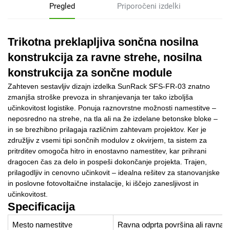
Pregled
Priporočeni izdelki
Trikotna preklapljiva sončna nosilna
konstrukcija za ravne strehe, nosilna
konstrukcija za sončne module
Zahteven sestavljiv dizajn izdelka SunRack SFS-FR-03 znatno
zmanjša stroške prevoza in shranjevanja ter tako izboljša
učinkovitost logistike. Ponuja raznovrstne možnosti namestitve –
neposredno na strehe, na tla ali na že izdelane betonske bloke –
in se brezhibno prilagaja različnim zahtevam projektov. Ker je
združljiv z vsemi tipi sončnih modulov z okvirjem, ta sistem za
pritrditev omogoča hitro in enostavno namestitev, kar prihrani
dragocen čas za delo in pospeši dokončanje projekta. Trajen,
prilagodljiv in cenovno učinkovit – idealna rešitev za stanovanjske
in poslovne fotovoltaične instalacije, ki iščejo zanesljivost in
učinkovitost.
Specificacija
Mesto namestitve
Ravna odprta površina ali ravna s