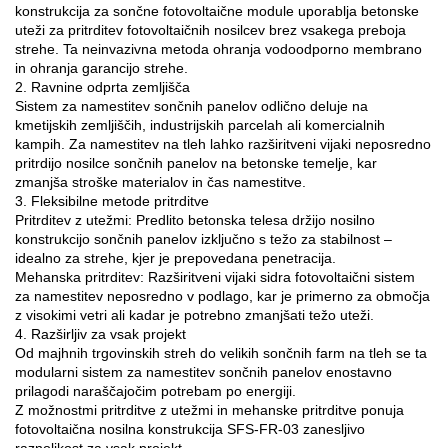
konstrukcija za sončne fotovoltaične module uporablja betonske
uteži za pritrditev fotovoltaičnih nosilcev brez vsakega preboja
strehe. Ta neinvazivna metoda ohranja vodoodporno membrano
in ohranja garancijo strehe.
2. Ravnine odprta zemljišča
Sistem za namestitev sončnih panelov odlično deluje na
kmetijskih zemljiščih, industrijskih parcelah ali komercialnih
kampih. Za namestitev na tleh lahko razširitveni vijaki neposredno
pritrdijo nosilce sončnih panelov na betonske temelje, kar
zmanjša stroške materialov in čas namestitve.
3. Fleksibilne metode pritrditve
Pritrditev z utežmi: Predlito betonska telesa držijo nosilno
konstrukcijo sončnih panelov izključno s težo za stabilnost –
idealno za strehe, kjer je prepovedana penetracija.
Mehanska pritrditev: Razširitveni vijaki sidra fotovoltaični sistem
za namestitev neposredno v podlago, kar je primerno za območja
z visokimi vetri ali kadar je potrebno zmanjšati težo uteži.
4. Razširljiv za vsak projekt
Od majhnih trgovinskih streh do velikih sončnih farm na tleh se ta
modularni sistem za namestitev sončnih panelov enostavno
prilagodi naraščajočim potrebam po energiji.
Z možnostmi pritrditve z utežmi in mehanske pritrditve ponuja
fotovoltaična nosilna konstrukcija SFS-FR-03 zanesljivo