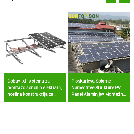
Dobavitelj sistema za
Ploskarjeva Solarne
montažo sončnih elektrarn,
Namestitve Strukture PV
nosilna konstrukcija za
Panel Aluminijev Montažni
sončne module, nosilna
Rešetki
rešetka za sončne module