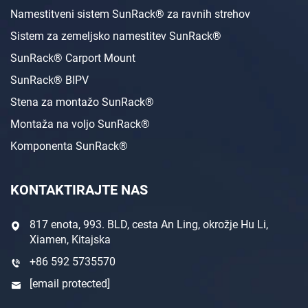
Namestitveni sistem SunRack® za ravnih strehov
Sistem za zemeljsko namestitev SunRack®
SunRack® Carport Mount
SunRack® BIPV
Stena za montažo SunRack®
Montaža na voljo SunRack®
Komponenta SunRack®
KONTAKTIRAJTE NAS
817 enota, 993. BLD, cesta An Ling, okrožje Hu Li,
Xiamen, Kitajska
+86 592 5735570
[email protected]