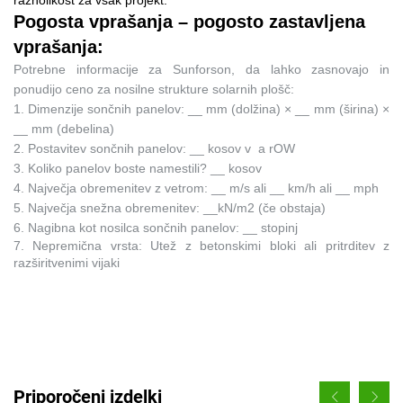
raznolikost za vsak projekt.
Pogosta vprašanja – pogosto zastavljena
vprašanja:
Potrebne informacije za Sunforson, da lahko zasnovajo in
ponudijo ceno za nosilne strukture solarnih plošč:
1.
Dimenzije sončnih panelov: __ mm (dolžina) × __ mm (širina) ×
__ mm (debelina)
2.
Postavitev sončnih panelov: __ kosov v
a
rOW
3.
Koliko panelov boste namestili? __ kosov
4.
Največja obremenitev z vetrom: __ m/s ali __ km/h ali __ mph
5.
Največja snežna obremenitev: __kN/m2 (če obstaja)
6.
Nagibna kot nosilca sončnih panelov: __ stopinj
7. Nepremična vrsta:
Utež z betonskimi bloki ali pritrditev z
razširitvenimi vijaki
Priporočeni izdelki