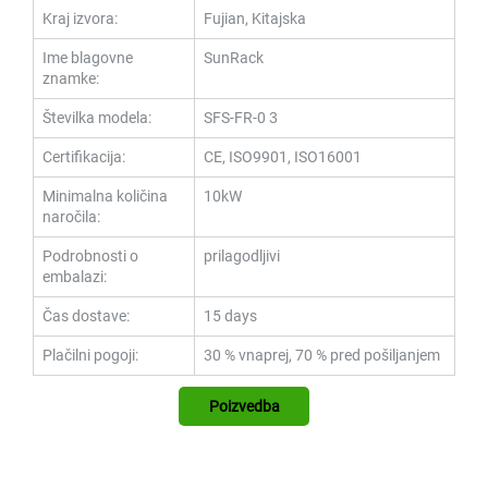
Kraj izvora:
Fujian, Kitajska
Ime blagovne
SunRack
znamke:
Številka modela:
SFS-FR-0
3
Certifikacija:
CE, ISO9901, ISO16001
Minimalna količina
10kW
naročila:
Podrobnosti o
prilagodljivi
embalazi:
Čas dostave:
15 days
Plačilni pogoji:
30 % vnaprej, 70 % pred pošiljanjem
Poizvedba