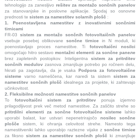
tehnologijo za zanesljivo
rešitev za montažo sončnih panelov
za stanovanjske in poslovne aplikacije. Spodaj so osnovne
prednosti te
sistem za namestitev solarnih plošč
:
1. Poenostavljena namestitev z inovativnimi sončnimi
tirnicami
FR-03
sistem za montažo sončnih fotovoltaičnih panelov
vsebuje posebej oblikovane
sončne tirnice
in N moduli, ki
poenostavljajo proces namestitve. Ti
fotovoltaični nosilci
omogočajo hitro sestavo
montažni elementi za sončne panеле
brez zapletenih postopkov. Inteligentna
sistem za pritrditev
sončnih modulov
zasnova zmanjšuje potrebo po ročnem delu,
hkrati pa zagotavlja, da je vsaka
Podpora za fotovoltaične
sisteme
varno nameščena, kar naredi ta sistem
sistem za
namestitev sončnih plošč
idealnega za projekte, ki zahtevajo
učinkovitost.
2. Fleksibilne možnosti namestitve sončnih panelov
To
fotovoltaični sistem za pritrditev
ponuja izjemno
prilagodljivost prek več metod namestitve. Za zaščito strehe so
pritrdilni elementi za sončne fotovoltaične sisteme
lahko
uporabi balast, kar ustvari nepenetrirajočo
nosilec sončne
plošče
sistem, ki ohranja celovitost strehe. Namesto tega
namestitveniki lahko uporabijo raztezne vijake z
sončne tirnice
za fiksno
sistem za namestitev sončnih plošč
ki zmanjšuje