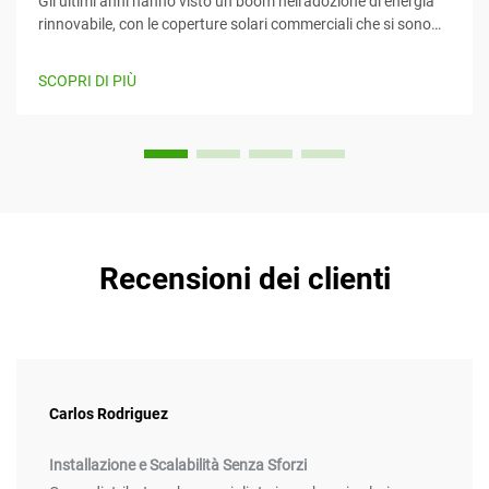
Gli ultimi anni hanno visto un boom nell'adozione di energia
rinnovabile, con le coperture solari commerciali che si sono
imposte come un mezzo efficiente e creativo per sfruttare
l'energia solare mentre forniscono contemporaneamente
SCOPRI DI PIÙ
valore. Questo articolo considera...
Recensioni dei clienti
Carlos Rodriguez
Installazione e Scalabilità Senza Sforzi