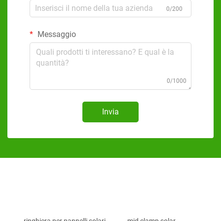
0/200
Messaggio
0/1000
Invia
ringhiera per pannelli solari
mid clamp solar