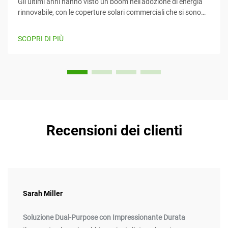
Gli ultimi anni hanno visto un boom nell'adozione di energia
rinnovabile, con le coperture solari commerciali che si sono
imposte come un mezzo efficiente e creativo per sfruttare
l'energia solare mentre forniscono contemporaneamente
SCOPRI DI PIÙ
valore. Questo articolo considera...
Recensioni dei clienti
Sarah Miller
Soluzione Dual-Purpose con Impressionante Durata