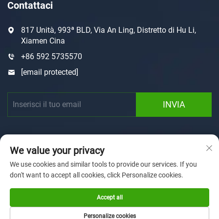
Contattaci
817 Unità, 993ª BLD, Via An Ling, Distretto di Hu Li,
Xiamen Cina
+86 592 5735570
[email protected]
INVIA
We value your privacy
We use cookies and similar tools to provide our services. If you
don't want to accept all cookies, click Personalize cookies.
Copyright © 2025 by Xiamen Sunforson Power Co., Ltd
Informativa sulla privacy
Accept all
Pagina Iniziale
Personalizzazione
Chi siamo
Notizie
Personalize cookies