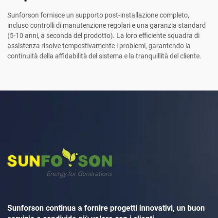
Sunforson fornisce un supporto post-installazione completo,
incluso controlli di manutenzione regolari e una garanzia standard
(5-10 anni, a seconda del prodotto). La loro efficiente squadra di
assistenza risolve tempestivamente i problemi, garantendo la
continuità della affidabilità del sistema e la tranquillità del cliente.
Sunforson continua a fornire progetti innovativi, un buon