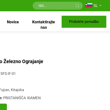
SL
Pridobite ponudbo
Novice
Kontaktirajte
nas
o Železno Ograjanje
SFS-IF-01
Fujian, Kitajska
e:
PRISTANIŠČA XIAMEN