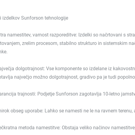
 izdelkov Sunforson tehnologije
itra namestitev, varnost razporeditve: Izdelki so načrtovani s str
tovanjem, zrelim procesom, stabilno strukturo in sistemskim nač
nke.
ajvečja dolgotrajnost: Vse komponente so izdelane iz kakovost
tavlja največjo možno dolgotrajnost, gradivo pa je tudi popol
arancija trajnosti: Podjetje Sunforson zagotavlja 10-letno jams
hirok obseg uporabe: Lahko se namesti ne le na ravnem terenu, 
ečkratna metoda namestitve: Obstaja veliko načinov namestitve, 