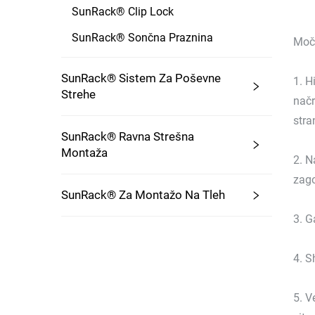
SunRack® Clip Lock
SunRack® Sončna Praznina
Moči
SunRack® Sistem Za Poševne
1. H
Strehe
načr
stra
SunRack® Ravna Strešna
Montaža
2. N
zago
SunRack® Za Montažo Na Tleh
3. G
4. S
5. V