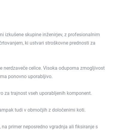
ani izkušene skupine inženirjev, z profesionalnim
rtovanjem, ki ustvari stroškovne prednosti za
ne nerdzaveče celice. Visoka oduporna zmogljivost
noma ponovno uporabljivo.
tvo za trajnost vseh uporabljenih komponent.
ampak tudi v območjih z določenimi koti.
na primer neposredno vgradnja ali fiksiranje s