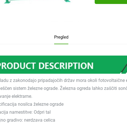
Pregled
ladu z zakonodajo pripadajočih držav mora okoli fotovoltaične e
ščen sistem železne ograde. Železna ogreda lahko zaščiti sončn
vanje elektrarne.
ificacija nosilca železne ograde
cija namestitve: Odpri tal
jno gradivo: nerdzava celica