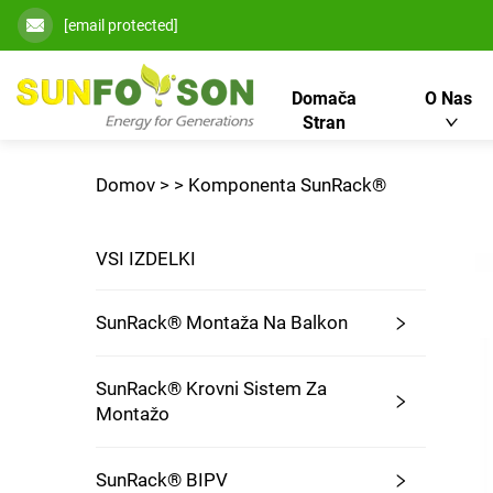
[email protected]
Domača
O Nas
Stran
Domov >
>
Komponenta SunRack®
VSI IZDELKI
SunRack® Montaža Na Balkon
SunRack® Krovni Sistem Za
Montažo
SunRack® BIPV