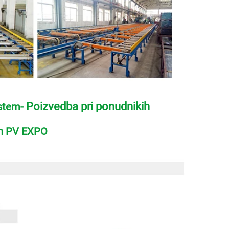
Poizvedba pri ponudnikih 
stem- 
in PV EXPO 