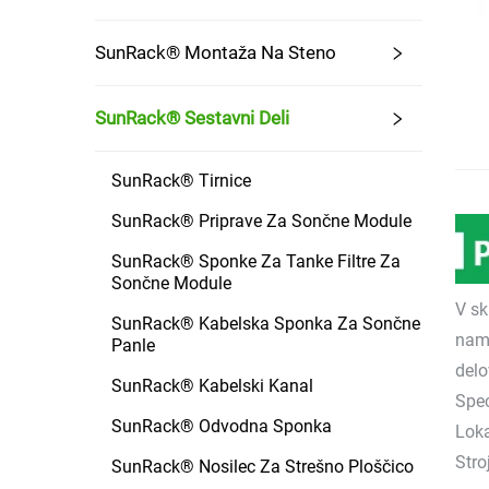
SunRack® Montaža Na Steno
SunRack® Sestavni Deli
SunRack® Tirnice
SunRack® Priprave Za Sončne Module
SunRack® Sponke Za Tanke Filtre Za
Sončne Module
V sk
SunRack® Kabelska Sponka Za Sončne
name
Panle
delo
SunRack® Kabelski Kanal
Spec
SunRack® Odvodna Sponka
Loka
Stro
SunRack® Nosilec Za Strešno Ploščico