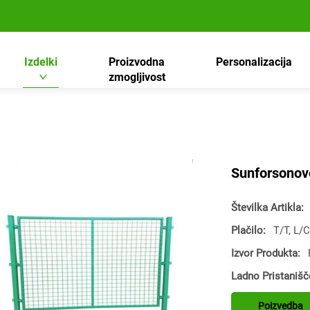
Izdelki
Proizvodna
Personalizacija
zmogljivost
Sunforsonov
Številka Artikla:
Plačilo:
T/T, L/C
Izvor Produkta:
Ladno Pristanišč
Poizvedba