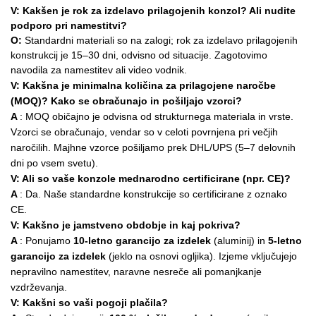
V: Kakšen je rok za izdelavo prilagojenih konzol? Ali nudite
podporo pri namestitvi?
O:
Standardni materiali so na zalogi; rok za izdelavo prilagojenih
konstrukcij je 15–30 dni, odvisno od situacije.
Zagotovimo
navodila za namestitev ali video vodnik.
V: Kakšna je minimalna količina za prilagojene naročbe
(MOQ)? Kako se obračunajo in pošiljajo vzorci?
A
: MOQ običajno je odvisna od strukturnega materiala in vrste.
Vzorci se obračunajo, vendar so v celoti povrnjena pri večjih
naročilih. Majhne vzorce pošiljamo prek DHL/UPS (5–7 delovnih
dni po vsem svetu).
V: Ali so vaše konzole mednarodno certificirane (npr. CE)?
A
: Da. Naše standardne konstrukcije so certificirane z oznako
CE.
V: Kakšno je jamstveno obdobje in kaj pokriva?
A
: Ponujamo
10-letno garancijo za izdelek
(aluminij) in
5-letno
garancijo za izdelek
(jeklo na osnovi ogljika). Izjeme vključujejo
nepravilno namestitev, naravne nesreče ali pomanjkanje
vzdrževanja.
V: Kakšni so vaši pogoji plačila?