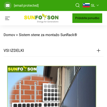
SL
[email protected]
Pridobite ponudbo
Domov >
Sistem stene za montažo SunRack®
VSI IZDELKI