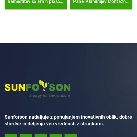
namestitev solarnih plošč
Panel Aluminijev Montažni
Ogrinja za namestitev
Rešetki
solarnih plošč Bipv oklepaj
Sunforson nadaljuje z ponujanjem inovativnih oblik, dobre
storitve in deljenja več vrednosti z strankami.