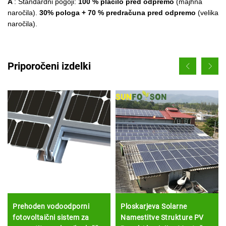
A
: Standardni pogoji:
100 % plačilo pred odpremo
(majhna
naročila).
30
% pologa + 70 % predračuna pred odpremo
(velika
naročila).
Priporočeni izdelki
Prehoden vodoodporni
Ploskarjeva Solarne
fotovoltaični sistem za
Namestitve Strukture PV