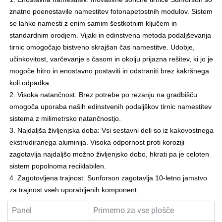
znatno poenostavile namestitev fotonapetostnih modulov. Sistem
se lahko namesti z enim samim šestkotnim ključem in
standardnim orodjem. Vijaki in edinstvena metoda podaljševanja
tirnic omogočajo bistveno skrajšan čas namestitve. Udobje,
učinkovitost, varčevanje s časom in okolju prijazna rešitev, ki jo je
mogoče hitro in enostavno postaviti in odstraniti brez kakršnega
koli odpadka
2. Visoka natančnost: Brez potrebe po rezanju na gradbišču
omogoča uporaba naših edinstvenih podaljškov tirnic namestitev
sistema z milimetrsko natančnostjo.
3. Najdaljša življenjska doba: Vsi sestavni deli so iz kakovostnega
ekstrudiranega aluminija. Visoka odpornost proti koroziji
zagotavlja najdaljšo možno življenjsko dobo, hkrati pa je celoten
sistem popolnoma reciklabilen.
4. Zagotovljena trajnost: Sunforson zagotavlja 10-letno jamstvo
za trajnost vseh uporabljenih komponent.
Panel
Primerno za vse plošče