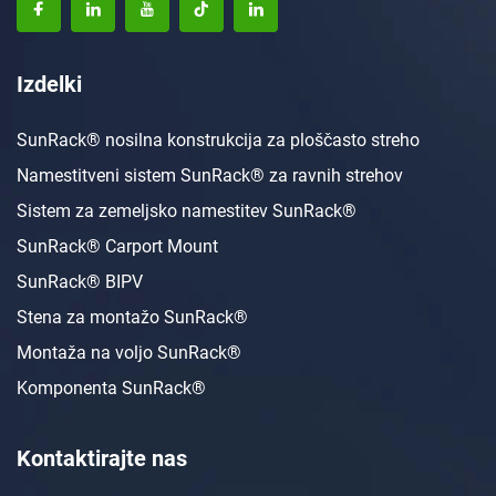
Izdelki
SunRack® nosilna konstrukcija za ploščasto streho
Namestitveni sistem SunRack® za ravnih strehov
Sistem za zemeljsko namestitev SunRack®
SunRack® Carport Mount
SunRack® BIPV
Stena za montažo SunRack®
Montaža na voljo SunRack®
Komponenta SunRack®
Kontaktirajte nas