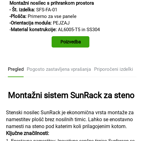
Montažni nosilec s prihrankom prostora
- Št. izdelka:
SFS-FA-01
-
Plošča:
Primerno za vse panele
-Orientacija modula:
PEJZAJ
-
Material konstrukcije:
AL6005-T5 in SS304
Poizvedba
Pregled
Pogosto zastavljena vprašanja
Priporočeni izdelki
Montažni sistem SunRack za steno
Stenski nosilec SunRack je ekonomična vrsta montaže za
namestitev plošč brez nosilnih tirnic. Lahko se enostavno
namesti na steno pod katerim koli prilagojenim kotom.
Ključne značilnosti:
1. Enostavna namestitev: Inovativne sončne tirnice Sunforson so