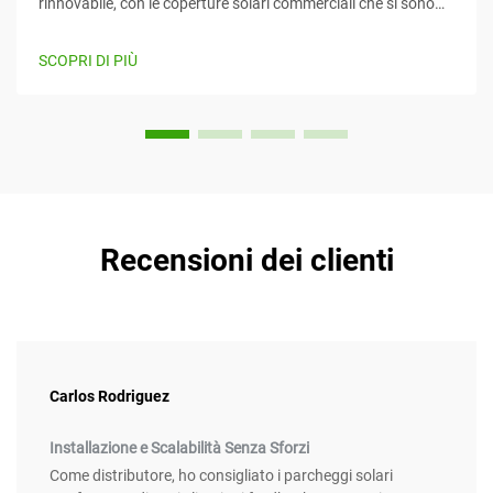
rinnovabile, con le coperture solari commerciali che si sono
imposte come un mezzo efficiente e creativo per sfruttare
l'energia solare mentre forniscono contemporaneamente
SCOPRI DI PIÙ
valore. Questo articolo considera...
Recensioni dei clienti
Carlos Rodriguez
Installazione e Scalabilità Senza Sforzi
Come distributore, ho consigliato i parcheggi solari