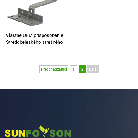
Vlastné OEM prispôsobenie
Stredobeleského strešného
PV Nerdzové ocelové háky
na červené cegly Slnečné
strešné háky na červené
cegly
Predchádzajúci
1
2
Ďalší