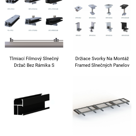
solárne panely
Tlmiací Filmový Slnečný
Držiace Svorky Na Montáž
Držač Bez Rámika S
Framed Slnečných Panelov
Stredným A Koncovým
Pre Modul 30-50mm
Držačom