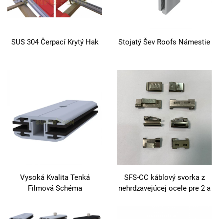
SUS 304 Čerpací Krytý Hak
Stojatý Šev Roofs Námestie
Vysoká Kvalita Tenká
SFS-CC káblový svorka z
Filmová Schéma
nehrdzavejúcej ocele pre 2 a
4 riadky, 90° a 180°, pre
rámované aj bezrámové