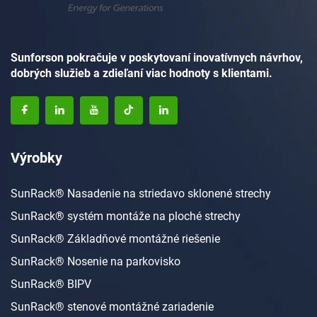
Sunforson pokračuje v poskytovaní inovatívnych návrhov,
dobrých služieb a zdieľaní viac hodnoty s klientami.
Výrobky
SunRack® Nasadenie na striedavo sklonené strechy
SunRack® systém montáže na ploché strechy
SunRack® Základňové montážné riešenie
SunRack® Nosenie na parkovisko
SunRack® BIPV
SunRack® stenové montážné zariadenie