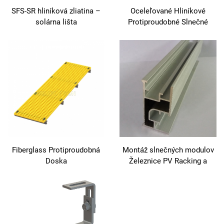
SFS-SR hliníková zliatina –
Oceleľované Hliníkové
solárna lišta
Protiproudobné Slnečné
Chodníky
Fiberglass Protiproudobná
Montáž slnečných modulov
Doska
Železnice PV Racking a
Montáž Slnečná železnica