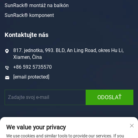
SunRack® montáž na balkón
SunRack® komponent
Kontaktujte nás
817. jednotka, 993. BLD, An Ling Road, okres Hu Li,
Xiamen, Čína
+86 592 5735570
[email protected]
ODOSLAŤ
We value your privacy
We use cookies and similar tools to provide our services. If you