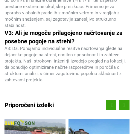
do 60 m/s in snežne obremenitve 1,4 kN/m² ter uspešno
prestane ekstremne okoljske preizkuse. Primerno je za
uporabo v obalnih predelih z močnim vetrom in v regijah z
močnim sneženjem, saj zagotavlja zanesljivo strukturno
stabilnost.
V3: Ali je mogoče prilagojeno načrtovanje za
posebne pogoje na strehi?
A3: Da. Ponujamo individualne rešitve načrtovanja glede na
dejanske pogoje na strehi, nosilno sposobnost in zahteve
projekta. Naši strokovni inženirji izvedejo pregled na lokaciji,
da ponudijo optimizirane načrte razporeditve in poročila o
strukturni analizi, s čimer zagotovimo popolno skladnost z
zahtevami projekta.
Priporočeni izdelki