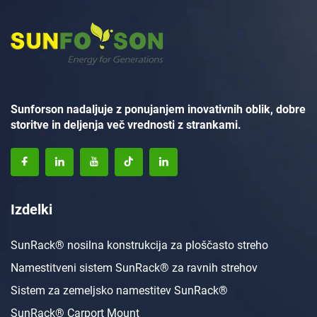
Sunforson nadaljuje z ponujanjem inovativnih oblik, dobre
storitve in deljenja več vrednosti z strankami.
Izdelki
SunRack® nosilna konstrukcija za ploščasto streho
Namestitveni sistem SunRack® za ravnih strehov
Sistem za zemeljsko namestitev SunRack®
SunRack® Carport Mount