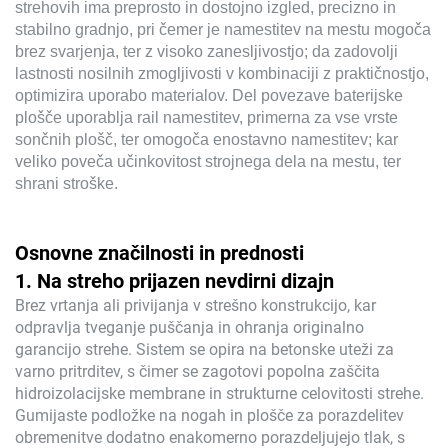
strehovih ima preprosto in dostojno izgled, precizno in
stabilno gradnjo, pri čemer je namestitev na mestu mogoča
brez svarjenja, ter z visoko zanesljivostjo; da zadovolji
lastnosti nosilnih zmogljivosti v kombinaciji z praktičnostjo,
optimizira uporabo materialov. Del povezave baterijske
plošče uporablja rail namestitev, primerna za vse vrste
sončnih plošč, ter omogoča enostavno namestitev; kar
veliko poveča učinkovitost strojnega dela na mestu, ter
shrani stroške.
Osnovne značilnosti in prednosti
1. Na streho prijazen nevdirni dizajn
Brez vrtanja ali privijanja v strešno konstrukcijo, kar
odpravlja tveganje puščanja in ohranja originalno
garancijo strehe. Sistem se opira na betonske uteži za
varno pritrditev, s čimer se zagotovi popolna zaščita
hidroizolacijske membrane in strukturne celovitosti strehe.
Gumijaste podložke na nogah in plošče za porazdelitev
obremenitve dodatno enakomerno porazdeljujejo tlak, s