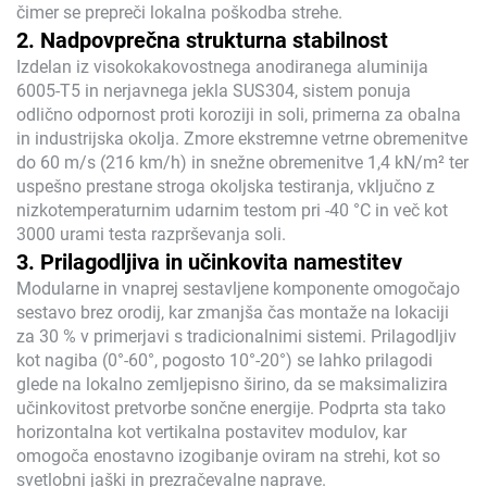
čimer se prepreči lokalna poškodba strehe.
2. Nadpovprečna strukturna stabilnost
Izdelan iz visokokakovostnega anodiranega aluminija
6005-T5 in nerjavnega jekla SUS304, sistem ponuja
odlično odpornost proti koroziji in soli, primerna za obalna
in industrijska okolja. Zmore ekstremne vetrne obremenitve
do 60 m/s (216 km/h) in snežne obremenitve 1,4 kN/m² ter
uspešno prestane stroga okoljska testiranja, vključno z
nizkotemperaturnim udarnim testom pri -40 °C in več kot
3000 urami testa razprševanja soli.
3. Prilagodljiva in učinkovita namestitev
Modularne in vnaprej sestavljene komponente omogočajo
sestavo brez orodij, kar zmanjša čas montaže na lokaciji
za 30 % v primerjavi s tradicionalnimi sistemi. Prilagodljiv
kot nagiba (0°-60°, pogosto 10°-20°) se lahko prilagodi
glede na lokalno zemljepisno širino, da se maksimalizira
učinkovitost pretvorbe sončne energije. Podprta sta tako
horizontalna kot vertikalna postavitev modulov, kar
omogoča enostavno izogibanje oviram na strehi, kot so
svetlobni jaški in prezračevalne naprave.