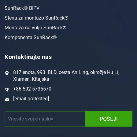
SunRack® BIPV
Stena za montažo SunRack®
Montaža na voljo SunRack®
Komponenta SunRack®
Kontaktirajte nas
817 enota, 993. BLD, cesta An Ling, okrožje Hu Li,
Xiamen, Kitajska
+86 592 5735570
[email protected]
POŠLJI