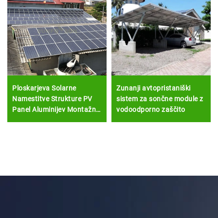
Ploskarjeva Solarne
Zunanji avtopristaniški
Namestitve Strukture PV
sistem za sončne module z
Panel Aluminijev Montažni
vodoodporno zaščito
Rešetki