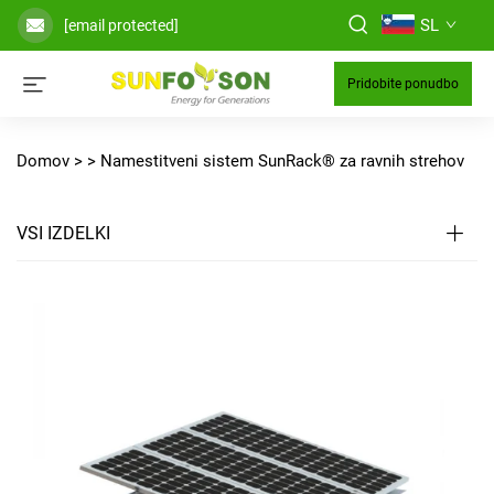
SL
[email protected]
Pridobite ponudbo
Domov >
>
Namestitveni sistem SunRack® za ravnih strehov
VSI IZDELKI