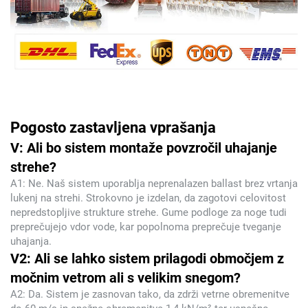
Pogosto zastavljena vprašanja
V: Ali bo sistem montaže povzročil uhajanje
strehe?
A1: Ne. Naš sistem uporablja neprenalazen ballast brez vrtanja
lukenj na strehi. Strokovno je izdelan, da zagotovi celovitost
nepredstopljive strukture strehe. Gume podloge za noge tudi
preprečujejo vdor vode, kar popolnoma preprečuje tveganje
uhajanja.
V2: Ali se lahko sistem prilagodi območjem z
močnim vetrom ali s velikim snegom?
A2: Da. Sistem je zasnovan tako, da zdrži vetrne obremenitve