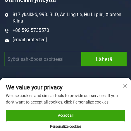
817 yksikkö, 993. BLD, An Ling tie, Hu Li piiri, Xiamen
Kiina
+86 592 5735570
[email protected]
Lähetä
We value your privacy
We use cookies and similar tools to provide our services. If you
don't want to accept all cookies, click Personalize cookies.
Tekijänoikeudet © 2025 Xiamen Sunforson Power Co., Ltd
Tietosuojakäytäntö
Accept all
Kotisivu
Räätälöinti
Meistä
Uutiset
Personalize cookies
Tuotantokapasiteetti