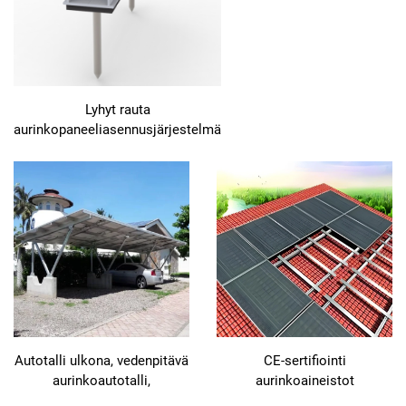
Lyhyt rauta
aurinkopaneeliasennusjärjestelmä
Autotalli ulkona, vedenpitävä
CE-sertifiointi
aurinkoautotalli,
aurinkoaineistot
aurinkopaneelien
aurinkorakenne aurinkolevyt