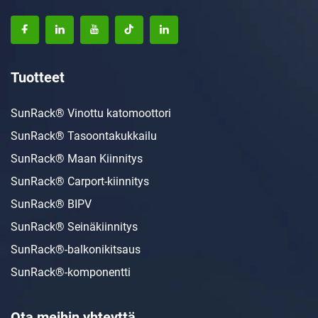
Tuotteet
SunRack® Vinottu katomoottori
SunRack® Tasoontakukkailu
SunRack® Maan Kiinnitys
SunRack® Carport-kiinnitys
SunRack® BIPV
SunRack® Seinäkiinnitys
SunRack®-balkonikitsaus
SunRack®-komponentti
Ota meihin yhteyttä