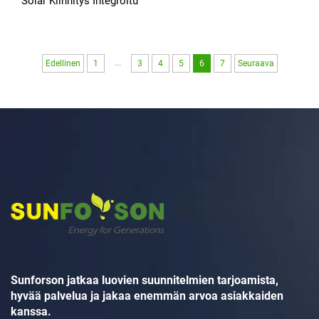
Solar Kiinnitys Integroitu
Photovoltaic Solar Paneeli
Ruudukko Kiinnitys Solar
Rakenne Solar Bipv Sulku
...
Edellinen
1
3
4
5
6
7
Seuraava
Sunforson jatkaa luovien suunnitelmien tarjoamista,
hyvää palvelua ja jakaa enemmän arvoa asiakkaiden
kanssa.