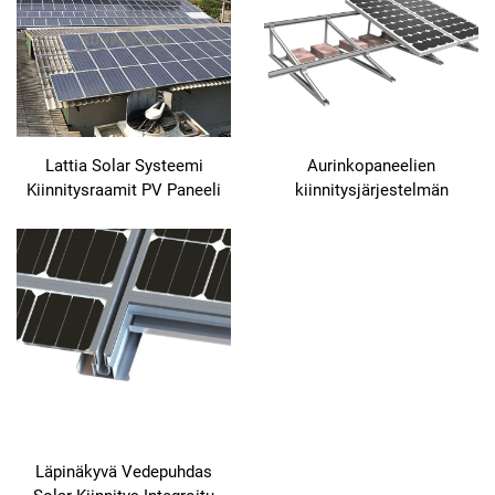
Lattia Solar Systeemi
Aurinkopaneelien
Kiinnitysraamit PV Paneeli
kiinnitysjärjestelmän
Alumiini Kiinnitys Raamit
toimittaja, aurinkopaneelien
kiinnitysrakenne,
aurinkopaneelien
kiinnityshylly
Läpinäkyvä Vedepuhdas