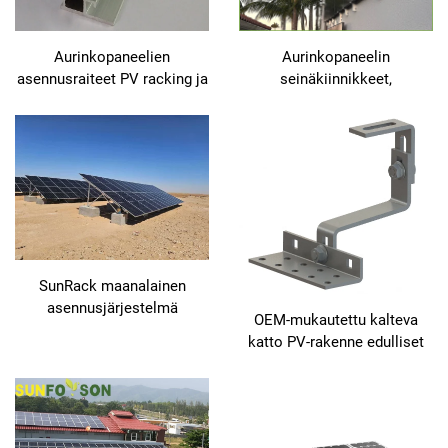
Aurinkopaneelien
Aurinkopaneelin
asennusraiteet PV racking ja
seinäkiinnikkeet,
asennus Aurinkomaasto-
aurinkoristikkojärjestelmä,
raita
ulkoseinäverhous,
aurinkomoduulin asennus
SunRack maanalainen
asennusjärjestelmä
OEM-mukautettu kalteva
alumiinipohjaiset PV-
katto PV-rakenne edulliset
paneelien maanalaiset
teräslinkitykset laakerin
rakenneelementit
aurinkokatto-linkitykset
katto-laakeri linkki