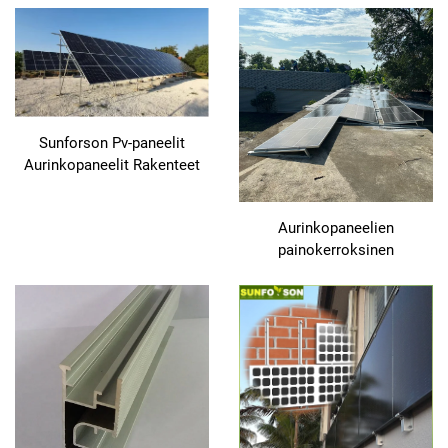
autotallijärjestelmä
takkikivet
Sunforson Pv-paneelit
Aurinkopaneelit Rakenteet
Solar Farm
Kiinnitysjärjestelmä
Aurinkopaneelien
painokerroksinen
kiinnitysjärjestelmä
tasapohjaiselle kattolle ja
maalle Tason
aurinkokiinnitysraamit
fotovoltaisten paneelien
varten