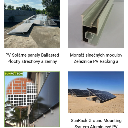
PV Solárne panely Ballasted
Montáž slnečných modulov
Plochý strechový a zemný
Železnice PV Racking a
montážný rámec Strechová
Montáž Slnečná železnica
konštrukcia pre
fotovoltaické montovanie
SunRack Ground Mounting
System Aluminievé PV