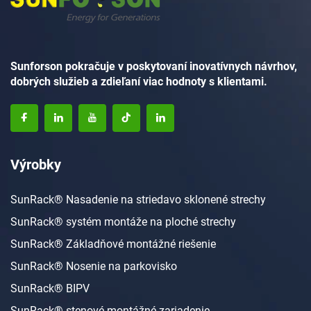
Sunforson pokračuje v poskytovaní inovatívnych návrhov,
dobrých služieb a zdieľaní viac hodnoty s klientami.
Výrobky
SunRack® Nasadenie na striedavo sklonené strechy
SunRack® systém montáže na ploché strechy
SunRack® Základňové montážné riešenie
SunRack® Nosenie na parkovisko
SunRack® BIPV
SunRack® stenové montážné zariadenie