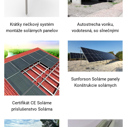
Krátky riečkový systém
Autostrecha vonku,
montáže solárnych panelov
vodotesná, so slnečnými
panelmi, montážny systém
pre autostrechu so
slnečnými panelmi
Sunforson Solárne panely
Konštrukcie solárnych
panelov Systém montovania
solárnych farm
Certifikát CE Solárne
príslušenstvo Solárna
štruktúra Solárne čerpadlá
Strešné dlaždice