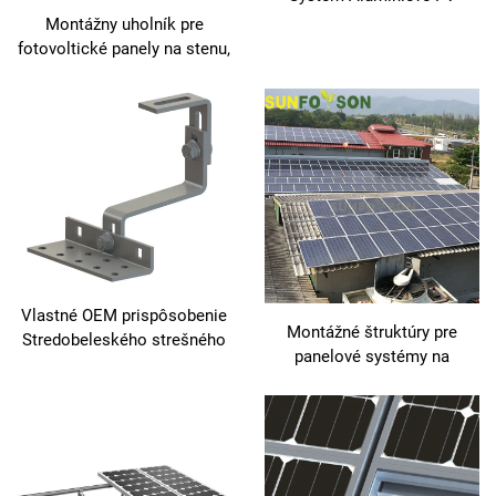
panely Ground Mounting
Montážny uholník pre
Racks
fotovoltické panely na stenu,
solárny regál, vonkajšia
stenová obkladová sústava,
inštalácia solárneho modulu
Vlastné OEM prispôsobenie
Montážné štruktúry pre
Stredobeleského strešného
panelové systémy na
PV Nerdzové ocelové háky
cierpách PV Panelové
na červené cegly Slnečné
hliníkové montážné reky
strešné háky na červené
cegly