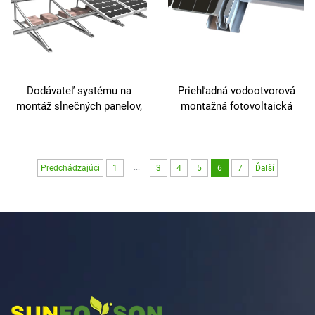
Dodávateľ systému na
Priehľadná vodootvorová
montáž slnečných panelov,
montažná fotovoltaická
konštrukcia na montáž
rámca panela Solárna Bipv
slnečných panelov, rám na
závoru
montáž slnečných panelov
...
Predchádzajúci
1
3
4
5
6
7
Ďalší