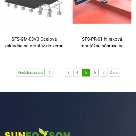
SFS-GM-03V3 Ocelová
SFS-PR-01 hliníková
základňa na montáž do zeme
montážna súprava na
solárne panely pre strechu –
predmontovaná, tesnená
EPDM
...
Predchádzajúci
1
3
4
5
6
7
Ďalší