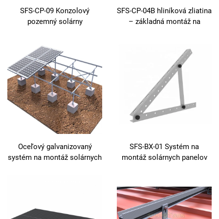
SFS-CP-09 Konzolový
SFS-CP-04B hliníková zliatina
pozemný solárny
– základná montáž na
autostrešok s rámovou
povrchu pre betón
konštrukciou z uhlíkovej
ocele
Oceľový galvanizovaný
SFS-BX-01 Systém na
systém na montáž solárnych
montáž solárnych panelov
panelov
na strechu