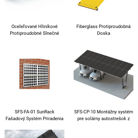
Oceleľované Hliníkové
Fiberglass Protiproudobná
Protiproudobné Slnečné
Doska
Chodníky
SFS-FA-01 SunRack
SFS-CP-10 Montážny systém
Fašadový Systém Priradenia
pre solárny autostrešok z
ocele ZAM