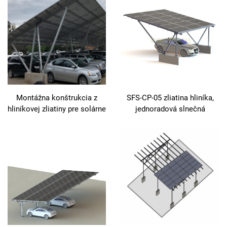
Montážna konštrukcia z
SFS-CP-05 zliatina hliníka,
hliníkovej zliatiny pre solárne
jednoradová slnečná
autostojiská – obydlie,
autostrecha
vodotesný kryt pre
automobily, strieška, nosný
rám pre fotovoltické panely,
materiál odolný voči korózii