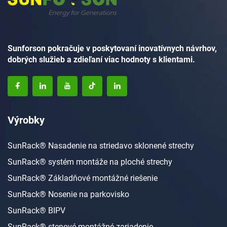
Sunforson pokračuje v poskytovaní inovatívnych návrhov,
dobrých služieb a zdieľaní viac hodnoty s klientami.
Výrobky
SunRack® Nasadenie na striedavo sklonené strechy
SunRack® systém montáže na ploché strechy
SunRack® Základňové montážné riešenie
SunRack® Nosenie na parkovisko
SunRack® BIPV
SunRack® stenové montážné zariadenie