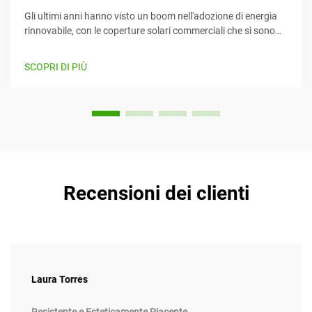
Gli ultimi anni hanno visto un boom nell'adozione di energia
rinnovabile, con le coperture solari commerciali che si sono
imposte come un mezzo efficiente e creativo per sfruttare
l'energia solare mentre forniscono contemporaneamente
SCOPRI DI PIÙ
valore. Questo articolo considera...
Recensioni dei clienti
Laura Torres
Resistente e Esteticamente Piacente