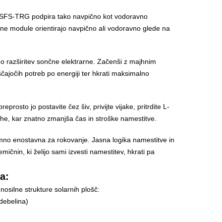
eho SFS-TRG podpira tako navpično kot vodoravno
ne module orientirajo navpično ali vodoravno glede na
o razširitev sončne elektrarne. Začenši z majhnim
ajočih potreb po energiji ter hkrati maksimalno
osto jo postavite čez šiv, privijte vijake, pritrdite L-
rehe, kar znatno zmanjša čas in stroške namestitve.
mno enostavna za rokovanje. Jasna logika namestitve in
ičnin, ki želijo sami izvesti namestitev, hkrati pa
a:
osilne strukture solarnih plošč:
debelina)