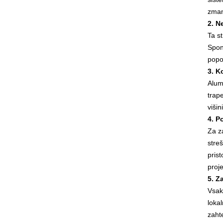
zman
2. N
Ta st
Spon
popo
3. K
Alum
trape
višin
4. P
Za z
stre
pris
proje
5. Z
Vsak
loka
zaht