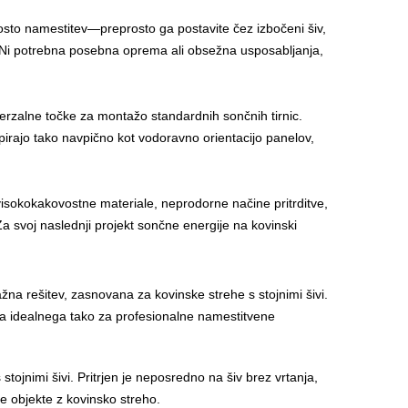
osto namestitev—preprosto ga postavite čez izbočeni šiv,
i. Ni potrebna posebna oprema ali obsežna usposabljanja,
iverzalne točke za montažo standardnih sončnih tirnic.
pirajo tako navpično kot vodoravno orientacijo panelov,
visokokakovostne materiale, neprodorne načine pritrditve,
 Za svoj naslednji projekt sončne energije na kovinski
a rešitev, zasnovana za kovinske strehe s stojnimi šivi.
ita idealnega tako za profesionalne namestitvene
tojnimi šivi. Pritrjen je neposredno na šiv brez vrtanja,
e objekte z kovinsko streho.