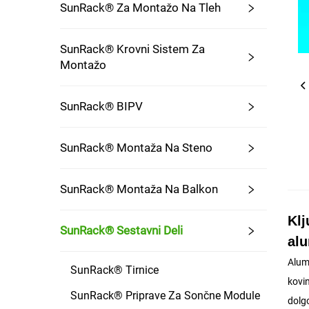
SunRack® Za Montažo Na Tleh
SunRack® Krovni Sistem Za
Montažo
SunRack® BIPV
SunRack® Montaža Na Steno
SunRack® Montaža Na Balkon
Klj
SunRack® Sestavni Deli
alu
Alum
SunRack® Tirnice
kovin
SunRack® Priprave Za Sončne Module
dolgo