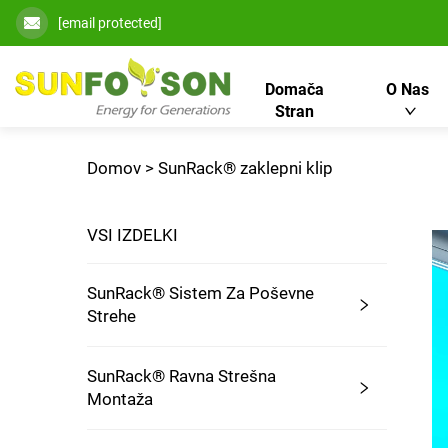
[email protected]
Domača
O Nas
Stran
Domov >
SunRack® zaklepni klip
VSI IZDELKI
SunRack® Sistem Za Poševne
Strehe
SunRack® Ravna Strešna
Montaža