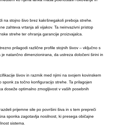
rdi na stojno šivo brez kakršnegakoli preboja strehe.
e zahteva vrtanja ali vijakov. Ta neinvazivni pristop
ske strehe ter ohranja garancije proizvajalca.
zno prilagodi različne profile stojnih šivov – vključno s
ka je natančno dimenzionirana, da ustreza določeni širini in
cifikacije šivov in razmik med njimi na svojem kovinskem
o sponk za točno konfiguracijo strehe. Ta prilagojen
onka doseže optimalno zmogljivost v vaših posebnih
deli prijemne sile po površini šiva in s tem prepreči
ešna sponka zagotavlja nosilnost, ki presega običajne
lnost sistema.