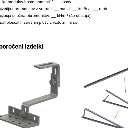
oliko modulov boste namestili? __ kosov
ajvečja obremenitev z vetrom: __ m/s ali __ km/h ali __ mph
ajvečja snežna obremenitev: __ kN/m² (če obstaja)
črt ploščatih strešnih plošč z vzdolžnimi šivi
poročeni izdelki