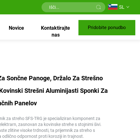
SL
Pridobite ponudbo
Novice
Kontaktirajte
nas
Za Sončne Panoge, Držalo Za Strešno
Kovinski Strešni Aluminijasti Sponki Za
čnih Panelov
mnik za streho SFS-TRG je specializiran komponent za
ektrarn, zasnovan za kovinske strehe s stojnimi šivi.
aste zlitine visoke trdnosti, ta prijemnik za streho s
a odlično odpornost proti koroziji in trajnost.