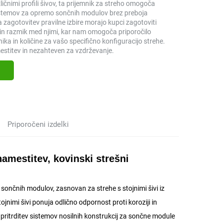
ličnimi profili šivov, ta prijemnik za streho omogoča
sistemov za opremo sončnih modulov brez preboja
a zagotovitev pravilne izbire morajo kupci zagotoviti
v in razmik med njimi, kar nam omogoča priporočilo
ika in količine za vašo specifično konfiguracijo strehe.
stitev in nezahteven za vzdrževanje.
Priporočeni izdelki
amestitev, kovinski strešni
ončnih modulov, zasnovan za strehe s stojnimi šivi iz
ojnimi šivi ponuja odlično odpornost proti koroziji in
o pritrditev sistemov nosilnih konstrukcij za sončne module