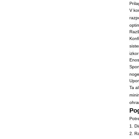
Prila
V ko
razp
optim
Razši
Konf
sist
izkor
Enos
Sponk
noge
Upor
Ta a
minim
ohra
Pog
Potr
1. D
2. R