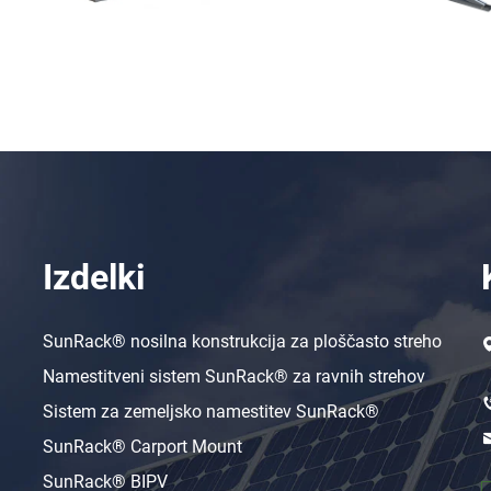
Izdelki
SunRack® nosilna konstrukcija za ploščasto streho
Namestitveni sistem SunRack® za ravnih strehov
Sistem za zemeljsko namestitev SunRack®
SunRack® Carport Mount
SunRack® BIPV