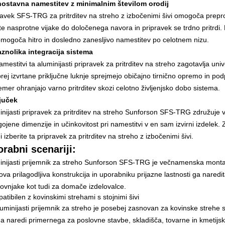
nostavna namestitev z minimalnim številom orodij
ravek SFS-TRG za pritrditev na streho z izbočenimi šivi omogoča prepr
ijte nasprotne vijake do določenega navora in pripravek se trdno pritrd
omogoča hitro in dosledno zanesljivo namestitev po celotnem nizu.
aznolika integracija sistema
mestitvi ta aluminijasti pripravek za pritrditev na streho zagotavlja un
rej izvrtane priključne luknje sprejmejo običajno tirnično opremo in pod
emer ohranjajo varno pritrditev skozi celotno življenjsko dobo sistema.
juček
inijasti pripravek za pritrditev na streho Sunforson SFS-TRG združuje 
gojene dimenzije in učinkovitost pri namestitvi v en sam izvirni izdelek.
i izberite ta pripravek za pritrditev na streho z izbočenimi šivi.
rabni scenariji:
inijasti prijemnik za streho Sunforson SFS-TRG je večnamenska montažn
ova prilagodljiva konstrukcija in uporabniku prijazne lastnosti ga nared
kovnjake kot tudi za domače izdelovalce.
tibilen z kovinskimi strehami s stojnimi šivi
uminijasti prijemnik za streho je posebej zasnovan za kovinske strehe s s
ga naredi primernega za poslovne stavbe, skladišča, tovarne in kmetijsk