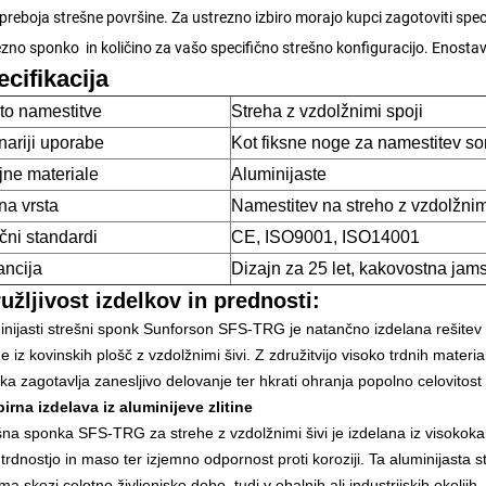
preboja strešne površine. Za ustrezno izbiro morajo kupci zagotoviti spec
ezno sponko
in količino za vašo specifično strešno konfiguracijo. Enosta
cifikacija
to namestitve
Streha z vzdolžnimi spoji
ariji uporabe
Kot fiksne noge za namestitev s
jne materiale
Aluminijaste
na vrsta
Namestitev na streho z vzdolžnimi 
čni standardi
CE, ISO9001, ISO14001
ancija
Dizajn za 25 let, kakovostna jams
užljivost izdelkov in prednosti:
inijasti strešni sponk Sunforson SFS-TRG je natančno izdelana rešit
e iz kovinskih plošč z vzdolžnimi šivi. Z združitvijo visoko trdnih mater
ka zagotavlja zanesljivo delovanje ter hkrati ohranja popolno celovitost
zbirna izdelava iz aluminijeve zlitine
šna sponka SFS-TRG za strehe z vzdolžnimi šivi je izdelana iz visokokak
trdnostjo in maso ter izjemno odpornost proti koroziji. Ta aluminijasta 
ema skozi celotno življenjsko dobo, tudi v obalnih ali industrijskih okol