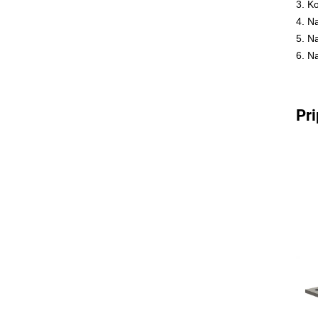
3. K
4. N
5. N
6. Na
Pri