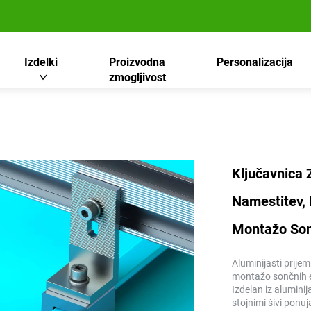
Izdelki
Proizvodna
Personalizacija
zmogljivost
Ključavnica 
Namestitev, 
Montažo Son
Aluminijasti prije
montažo sončnih el
Izdelan iz aluminij
stojnimi šivi ponuj