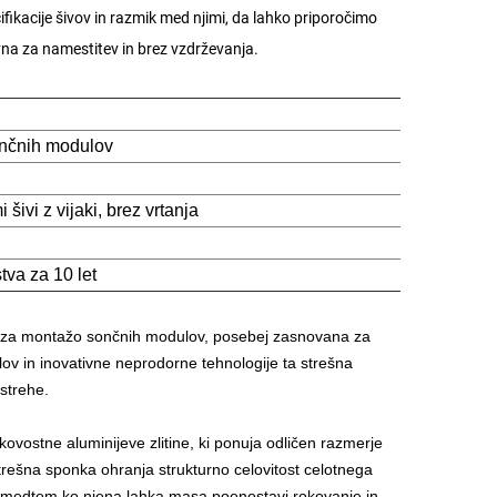
ifikacije šivov in razmik med njimi, da lahko priporočimo
vna za namestitev in brez vzdrževanja.
ončnih modulov
šivi z vijaki, brez vrtanja
tva za 10 let
ev za montažo sončnih modulov, posebej zasnovana za
ialov in inovativne neprodorne tehnologije ta strešna
 strehe.
ovostne aluminijeve zlitine, ki ponuja odličen razmerje
strešna sponka ohranja strukturno celovitost celotnega
jih, medtem ko njena lahka masa poenostavi rokovanje in