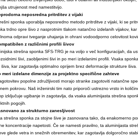
jša utrujenost med namestitvijo.
eprodorna neposredna pritrditev z vijaki
rešni sponka uporablja neposredno metodo pritrditve z vijaki, ki se prit
ka trdno opre šivo z nasprotnim tlakom natančno izdelanih vijakov, kar n
lnoma odpravi tveganje uhajanja in ohrani vodoodporno celovitost kovin
ompatibilen z različnimi profili šivov
inijska strešna sponka SFS-TRG je na voljo v več konfiguracijah, da ustre
zoidnimi šivi, zaobljenimi šivi in po meri izdelanimi profili. Vsaka spon
i šiva, kar zagotavlja optimalno oprijem brez deformacije strukture šiva.
o meri izdelane dimenzije za projektno specifične zahteve
agotovitev popolne združljivosti morajo stranke zagotoviti natančne spe
šnem pokrovu. Naš inženirski tim nato priporoči ustrezno vrsto in količin
top izključuje ugibanje in zagotavlja, da vsaka aluminijasta strešna sp
ktnih pogojih.
asnovano za strukturno zanesljivost
a strešna sponka za stojne šive je zasnovana tako, da enakomerno poraz
lne koncentracije napetosti. Če se namesti pravilno, ta aluminijasta str
eve glede vetra in snežnih obremenitev, kar zagotavlja dolgoročno stabi