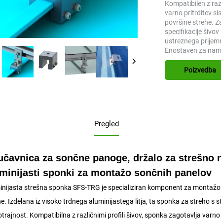
Kompatibilen z raz
varno pritrditev 
površine strehe. Z
specifikacije šivo
ustreznega prijemn
Enostaven za name
Poizvedba
Pregled
učavnica za sončne panoge, držalo za strešno n
minijasti sponki za montažo sončnih panelov
inijasta strešna sponka SFS-TRG je specializiran komponent za montažo s
e. Izdelana iz visoko trdnega aluminijastega litja, ta sponka za streho s st
trajnost. Kompatibilna z različnimi profili šivov, sponka zagotavlja varn