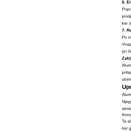
6. E
Prip
priv
kar 
7. R
Po na
Vnap
pri č
Zakl
Alum
prila
streh
Upo
Alum
Njeg
stro
Kompa
Ta al
kar 