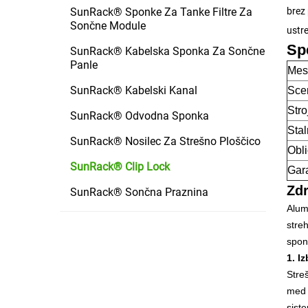
SunRack® Sponke Za Tanke Filtre Za
brez 
Sončne Module
ustr
Spe
SunRack® Kabelska Sponka Za Sončne
Panle
Mes
SunRack® Kabelski Kanal
Scen
Stro
SunRack® Odvodna Sponka
Stal
SunRack® Nosilec Za Strešno Ploščico
Obli
SunRack® Clip Lock
Gar
Zdr
SunRack® Sončna Praznina
Alum
streh
spon
1. I
Stre
med 
sist