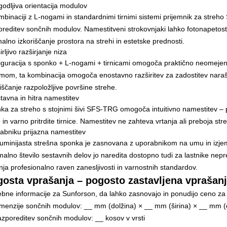
godljiva orientacija modulov
mbinaciji z L-nogami in standardnimi tirnimi sistemi prijemnik za str
oreditev sončnih modulov. Namestitveni strokovnjaki lahko fotonapetost
alno izkoriščanje prostora na strehi in estetske prednosti.
rljivo razširjanje niza
iguracija s sponko + L-nogami + tirnicami omogoča praktično neomejen
emom, ta kombinacija omogoča enostavno razširitev za zadostitev narašč
iščanje razpoložljive površine strehe.
tavna in hitra namestitev
a za streho s stojnimi šivi SFS-TRG omogoča intuitivno namestitev – prepr
 in varno pritrdite tirnice. Namestitev ne zahteva vrtanja ali preboja st
abniku prijazna namestitev
luminijasta strešna sponka je zasnovana z uporabnikom na umu in izje
alno število sestavnih delov jo naredita dostopno tudi za lastnike neprem
nja profesionalno raven zanesljivosti in varnostnih standardov.
osta vprašanja – pogosto zastavljena vprašanj
ebne informacije za Sunforson, da lahko zasnovajo in ponudijo ceno za n
imenzije sončnih modulov: __ mm (dolžina) × __ mm (širina) × __ mm (
azporeditev sončnih modulov: __ kosov v vrsti